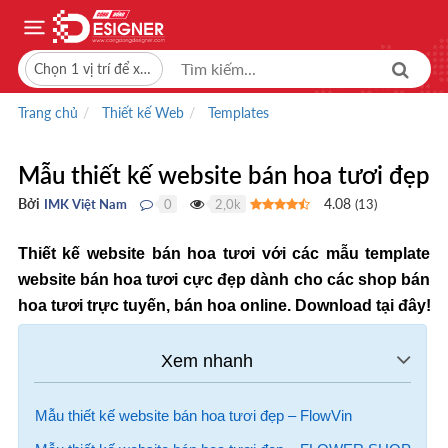
Chọn 1 vị trí để xem giá bán
Trang chủ
Thiết kế Web
Templates
Mẫu thiết kế website bán hoa tươi đẹp
Bởi
4.08
IMK Việt Nam
0
2,0k
(
13
)
●
●
Thiết kế website bán hoa tươi với các mẫu template
website bán hoa tươi cực đẹp dành cho các shop bán
hoa tươi trực tuyến, bán hoa online. Download tại đây!
Mẫu thiết kế website bán hoa tươi đẹp – FlowVin