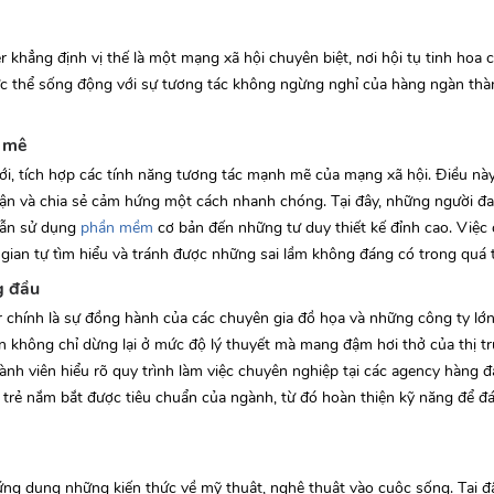
khẳng định vị thế là một mạng xã hội chuyên biệt, nơi hội tụ tinh hoa 
thực thể sống động với sự tương tác không ngừng nghỉ của hàng ngàn thà
m mê
i, tích hợp các tính năng tương tác mạnh mẽ của mạng xã hội. Điều nà
luận và chia sẻ cảm hứng một cách nhanh chóng. Tại đây, những người 
dẫn sử dụng
phần mềm
cơ bản đến những tư duy thiết kế đỉnh cao. Việc 
i gian tự tìm hiểu và tránh được những sai lầm không đáng có trong quá 
g đầu
chính là sự đồng hành của các chuyên gia đồ họa và những công ty lớn 
n không chỉ dừng lại ở mức độ lý thuyết mà mang đậm hơi thở của thị tr
ành viên hiểu rõ quy trình làm việc chuyên nghiệp tại các agency hàng đ
ế trẻ nắm bắt được tiêu chuẩn của ngành, từ đó hoàn thiện kỹ năng để 
ứng dụng những kiến thức về mỹ thuật, nghệ thuật vào cuộc sống. Tại đâ