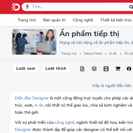
Trang chủ
Ban quản trị
Công nghệ
Thiết kế kiến trúc
Ấn phẩm tiếp thị
Mạng xã hội riêng về ấn phẩm tiếp thị, 
Trang chủ
News Feed
In ấn
Ấn ph
Lượt xem
Lượt thích
Hãy là người đầu tiên
Diễn đàn Designer
là một cộng đồng trực tuyến cho phép các des
trúc, web,
in ấn
, nội thất có thể giao lưu, chia sẻ kinh nghiệm v
toàn thế giới.
Với sự phát triển của
công nghệ
, ngành thiết kế đồ họa, kiến tr
Designer
được thành lập để giúp các designer có thể kết nối với 