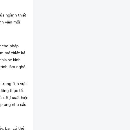
của ngành thiết
nh viên mỗi
y cho phép
đam mê
thiết kế
chia sẻ kinh
trình làm nghề.
trong lĩnh vực
ường thực tế.
ầu. Sự xuất hiện
đáp ứng nhu cầu
y, bạn có thể