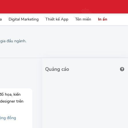
a
Digital Marketing
Thiết kế App
Tên miền
In ấn
 gia đầu ngành.
đồ họa, kiến
 designer trên
ộng đồng