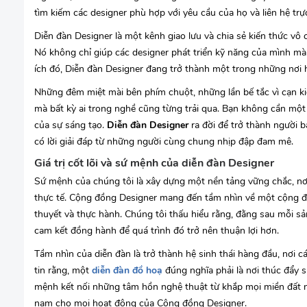
tìm kiếm các designer phù hợp với yêu cầu của họ và liên hệ trực
Diễn đàn Designer là một kênh giao lưu và chia sẻ kiến thức vô c
Nó không chỉ giúp các designer phát triển kỹ năng của mình mà c
ích đó, Diễn đàn Designer đang trở thành một trong những nơi hà
Những đêm miệt mài bên phím chuột, những lần bế tắc vì cạn ki
mà bất kỳ ai trong nghề cũng từng trải qua. Bạn không cần một
của sự sáng tạo.
Diễn đàn Designer
ra đời để trở thành người 
có lời giải đáp từ những người cùng chung nhịp đập đam mê.
Giá trị cốt lõi và sứ mệnh của diễn đàn Designer
Sứ mệnh của chúng tôi là xây dựng một nền tảng vững chắc, nơi
thực tế. Cộng đồng Designer mang đến tầm nhìn về một cộng đ
thuyết và thực hành. Chúng tôi thấu hiểu rằng, đằng sau mỗi s
cam kết đồng hành để quá trình đó trở nên thuận lợi hơn.
Tầm nhìn của diễn đàn là trở thành hệ sinh thái hàng đầu, nơi cá
tin rằng, một
diễn đàn đồ hoạ
đúng nghĩa phải là nơi thúc đẩy s
mệnh kết nối những tâm hồn nghệ thuật từ khắp mọi miền đất n
nam cho mọi hoạt động của Cộng đồng Designer.