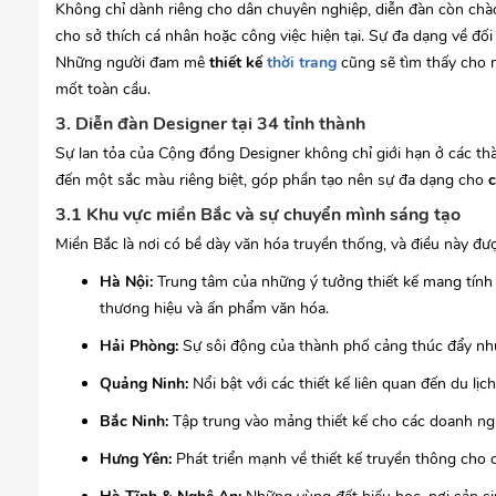
Không chỉ dành riêng cho dân chuyên nghiệp, diễn đàn còn ch
cho sở thích cá nhân hoặc công việc hiện tại. Sự đa dạng về đ
Những người đam mê
thiết kế
thời trang
cũng sẽ tìm thấy cho 
mốt toàn cầu.
3. Diễn đàn Designer tại 34 tỉnh thành
Sự lan tỏa của Cộng đồng Designer không chỉ giới hạn ở các th
đến một sắc màu riêng biệt, góp phần tạo nên sự đa dạng cho
3.1 Khu vực miền Bắc và sự chuyển mình sáng tạo
Miền Bắc là nơi có bề dày văn hóa truyền thống, và điều này đượ
Hà Nội:
Trung tâm của những ý tưởng thiết kế mang tính h
thương hiệu và ấn phẩm văn hóa.
Hải Phòng:
Sự sôi động của thành phố cảng thúc đẩy nhu
Quảng Ninh:
Nổi bật với các thiết kế liên quan đến du lịc
Bắc Ninh:
Tập trung vào mảng thiết kế cho các doanh ng
Hưng Yên:
Phát triển mạnh về thiết kế truyền thông cho