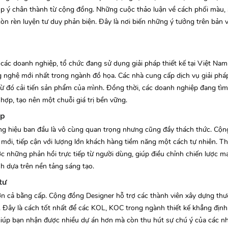
p ý chân thành từ cộng đồng. Những cuộc thảo luận về cách phối màu, 
n rèn luyện tư duy phản biện. Đây là nơi biến những ý tưởng trên bản
ác doanh nghiệp, tổ chức đang sử dụng giải pháp thiết kế tại Việt Na
ng nghệ mới nhất trong ngành đồ họa. Các nhà cung cấp dịch vụ giải phá
từ đó cải tiến sản phẩm của mình. Đồng thời, các doanh nghiệp đang tìm
hợp, tạo nên một chuỗi giá trị bền vững.
up
ơng hiệu ban đầu là vô cùng quan trọng nhưng cũng đầy thách thức. Cộ
mới, tiếp cận với lượng lớn khách hàng tiềm năng một cách tự nhiên. T
 những phản hồi trực tiếp từ người dùng, giúp điều chỉnh chiến lược ma
h dựa trên nền tảng sáng tạo.
tư
 hơn cả bằng cấp. Cộng đồng Designer hỗ trợ các thành viên xây dựng th
Đây là cách tốt nhất để các KOL, KOC trong ngành thiết kế khẳng định 
giúp bạn nhận được nhiều dự án hơn mà còn thu hút sự chú ý của các nh