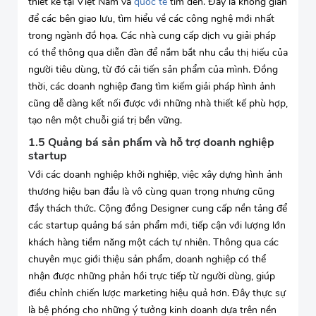
thiết kế tại Việt Nam và
quốc tế
tìm đến. Đây là không gian
để các bên giao lưu, tìm hiểu về các công nghệ mới nhất
trong ngành đồ họa. Các nhà cung cấp dịch vụ giải pháp
có thể thông qua diễn đàn để nắm bắt nhu cầu thị hiếu của
người tiêu dùng, từ đó cải tiến sản phẩm của mình. Đồng
thời, các doanh nghiệp đang tìm kiếm giải pháp hình ảnh
cũng dễ dàng kết nối được với những nhà thiết kế phù hợp,
tạo nên một chuỗi giá trị bền vững.
1.5 Quảng bá sản phẩm và hỗ trợ doanh nghiệp
startup
Với các doanh nghiệp khởi nghiệp, việc xây dựng hình ảnh
thương hiệu ban đầu là vô cùng quan trọng nhưng cũng
đầy thách thức. Cộng đồng Designer cung cấp nền tảng để
các startup quảng bá sản phẩm mới, tiếp cận với lượng lớn
khách hàng tiềm năng một cách tự nhiên. Thông qua các
chuyên mục giới thiệu sản phẩm, doanh nghiệp có thể
nhận được những phản hồi trực tiếp từ người dùng, giúp
điều chỉnh chiến lược marketing hiệu quả hơn. Đây thực sự
là bệ phóng cho những ý tưởng kinh doanh dựa trên nền