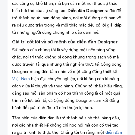
các công cụ khô khan, mà bạn cần một nơi thực sự thấu
hiểu hơi thở của sự sáng tạo.
Diễn đàn Designer
ra đời để
trở thành người bạn đồng hành, nơi mỗi đường nét bạn vẽ
ra đều được trân trọng và mỗi thắc mắc đều có lời giải đáp
từ những người cùng chung nhịp đập đam mê.
Giá trị cốt lõi và sứ mệnh của diễn đàn Designer
Sứ mệnh của chúng tôi là xây dựng một nền tảng vững
chắc, nơi tri thức không bị đóng khung trong sách vở mà
được truyền tải qua những trải nghiệm thực tế. Cộng đồng
Designer mang đến tầm nhìn về một cộng đồng thiết kế
Việt Nam
hiện đại, chuyên nghiệp, nơi không còn khoảng
cách giữa lý thuyết và thực hành. Chúng tôi thấu hiểu rằng,
đằng sau mỗi sản phẩm đồ họa thành công là cả một quá
trình nỗ lực bền bỉ, và Cộng đồng Designer cam kết đồng
hành để quá trình đó trở nên thuận lợi hơn.
Tầm nhìn của diễn đàn là trở thành hệ sinh thái hàng đầu,
nơi các nhà thiết kế không chỉ học hỏi mà còn có thể tạo
ra giá trị kinh tế thực thụ. Chúng tôi tin rằng, một
diễn đàn