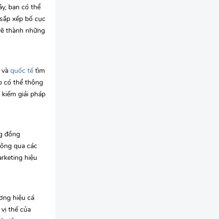
y, bạn có thể
sắp xếp bố cục
 vẽ thành những
m và
quốc tế
tìm
p có thể thông
 kiếm giải pháp
ng đồng
hông qua các
rketing hiệu
ương hiệu cá
vị thế của