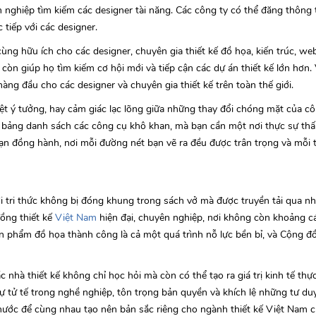
h nghiệp tìm kiếm các designer tài năng. Các công ty có thể đăng thông 
 tiếp với các designer.
ùng hữu ích cho các designer, chuyên gia thiết kế đồ họa, kiến trúc, web, 
òn giúp họ tìm kiếm cơ hội mới và tiếp cận các dự án thiết kế lớn hơn. 
ng đầu cho các designer và chuyên gia thiết kế trên toàn thế giới.
ệt ý tưởng, hay cảm giác lạc lõng giữa những thay đổi chóng mặt của cô
 bảng danh sách các công cụ khô khan, mà bạn cần một nơi thực sự thấ
bạn đồng hành, nơi mỗi đường nét bạn vẽ ra đều được trân trọng và mỗi
 tri thức không bị đóng khung trong sách vở mà được truyền tải qua n
ồng thiết kế
Việt Nam
hiện đại, chuyên nghiệp, nơi không còn khoảng cá
ản phẩm đồ họa thành công là cả một quá trình nỗ lực bền bỉ, và Cộng đ
c nhà thiết kế không chỉ học hỏi mà còn có thể tạo ra giá trị kinh tế thự
ự tử tế trong nghề nghiệp, tôn trọng bản quyền và khích lệ những tư du
ước để cùng nhau tạo nên bản sắc riêng cho ngành thiết kế Việt Nam ch