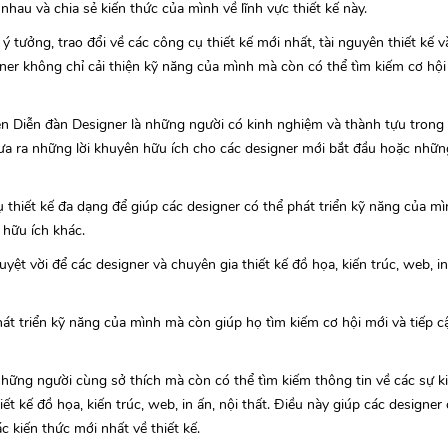
nhau và chia sẻ kiến thức của mình về lĩnh vực thiết kế này.
 tưởng, trao đổi về các công cụ thiết kế mới nhất, tài nguyên thiết kế v
gner không chỉ cải thiện kỹ năng của mình mà còn có thể tìm kiếm cơ hội
trên Diễn đàn Designer là những người có kinh nghiệm và thành tựu trong l
 đưa ra những lời khuyên hữu ích cho các designer mới bắt đầu hoặc nhữ
ụ thiết kế đa dạng để giúp các designer có thể phát triển kỹ năng của m
u hữu ích khác.
yệt vời để các designer và chuyên gia thiết kế đồ họa, kiến trúc, web, in
át triển kỹ năng của mình mà còn giúp họ tìm kiếm cơ hội mới và tiếp c
hững người cùng sở thích mà còn có thể tìm kiếm thông tin về các sự kiệ
ết kế đồ họa, kiến trúc, web, in ấn, nội thất. Điều này giúp các designer
 kiến thức mới nhất về thiết kế.