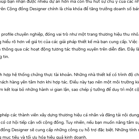
giúp bạn nhận được nhiều dự án hơn mà còn thu hút sự chú ý của các nh
trên Cộng đồng Designer chính là chìa khóa để tăng trưởng doanh số b
profile chuyên nghiệp, đóng vai trò như một trang thương hiệu thu nhỏ.
 hiểu rõ hơn về giá trị của các giải pháp thiết kế mà bạn cung cấp. Việ
 thông qua các hoạt động tương tác thường xuyên trên diễn đàn. Đây l
 tin.
ch hợp hệ thống chứng thực tài khoản. Những nhà thiết kế có trình độ 
khách hàng yên tâm hơn khi hợp tác. Điều này tạo nên một môi trường 
am kết loại bỏ những hành vi gian lận, sao chép ý tưởng để duy trì một 
 phép các thành viên xây dựng thương hiệu cá nhân và đăng tải nội dun
u có cơ hội tiếp cận với cộng đồng. Tuy nhiên, nếu bạn muốn nâng tầm sự
g đồng Designer sẽ cung cấp những công cụ hỗ trợ đặc biệt. Những tính
 mục tiêu và tối ưu hóa hiệu quả kinh doanh.