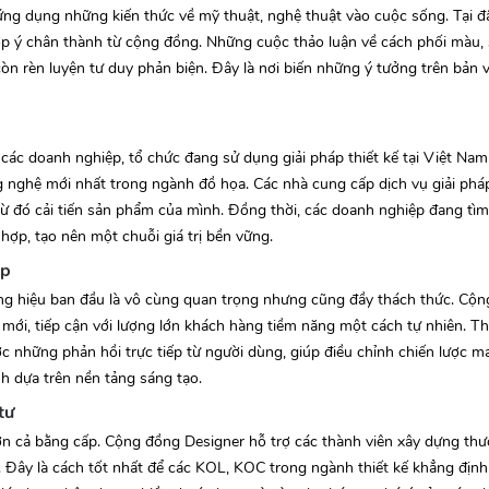
ứng dụng những kiến thức về mỹ thuật, nghệ thuật vào cuộc sống. Tại đâ
p ý chân thành từ cộng đồng. Những cuộc thảo luận về cách phối màu, 
n rèn luyện tư duy phản biện. Đây là nơi biến những ý tưởng trên bản
ác doanh nghiệp, tổ chức đang sử dụng giải pháp thiết kế tại Việt Na
ng nghệ mới nhất trong ngành đồ họa. Các nhà cung cấp dịch vụ giải phá
từ đó cải tiến sản phẩm của mình. Đồng thời, các doanh nghiệp đang tìm
hợp, tạo nên một chuỗi giá trị bền vững.
up
ơng hiệu ban đầu là vô cùng quan trọng nhưng cũng đầy thách thức. Cộ
mới, tiếp cận với lượng lớn khách hàng tiềm năng một cách tự nhiên. T
 những phản hồi trực tiếp từ người dùng, giúp điều chỉnh chiến lược ma
h dựa trên nền tảng sáng tạo.
tư
 hơn cả bằng cấp. Cộng đồng Designer hỗ trợ các thành viên xây dựng th
Đây là cách tốt nhất để các KOL, KOC trong ngành thiết kế khẳng định 