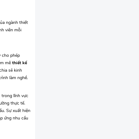
của ngành thiết
nh viên mỗi
y cho phép
đam mê
thiết kế
chia sẻ kinh
trình làm nghề.
trong lĩnh vực
ường thực tế.
ầu. Sự xuất hiện
đáp ứng nhu cầu