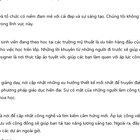
à tổ chức có niềm đam mê với cái đẹp và sự sáng tạo. Chúng tôi không 
rong lĩnh vực này.
sinh viên đang theo học tại các trường mỹ thuật là ưu tiên hàng đầu của
cho việc học trên lớp. Những lời khuyên từ những người đi trước sẽ giúp
ner là nơi thực tập ảo tuyệt vời, giúp các bạn làm quen với áp lực côn
giảng dạy, nơi cập nhật những xu hướng thiết kế mới nhất để truyền đạt
sẻ phương pháp giáo dục hiện đại. Sự có mặt của những người làm công t
hoa học.
là nơi để cập nhật công nghệ và tìm kiếm cảm hứng mới. Áp lực công vi
 lưu với cộng đồng sẽ giúp bạn tái tạo năng lượng sáng tạo. Ngoài ra, đây
 các dự án ngoài giờ.