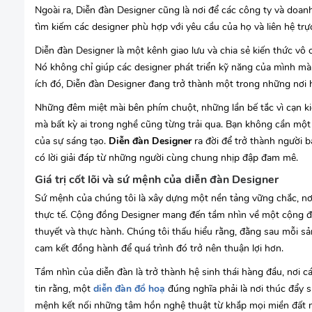
Ngoài ra, Diễn đàn Designer cũng là nơi để các công ty và doan
tìm kiếm các designer phù hợp với yêu cầu của họ và liên hệ trực
Diễn đàn Designer là một kênh giao lưu và chia sẻ kiến thức vô c
Nó không chỉ giúp các designer phát triển kỹ năng của mình mà c
ích đó, Diễn đàn Designer đang trở thành một trong những nơi hà
Những đêm miệt mài bên phím chuột, những lần bế tắc vì cạn ki
mà bất kỳ ai trong nghề cũng từng trải qua. Bạn không cần một
của sự sáng tạo.
Diễn đàn Designer
ra đời để trở thành người 
có lời giải đáp từ những người cùng chung nhịp đập đam mê.
Giá trị cốt lõi và sứ mệnh của diễn đàn Designer
Sứ mệnh của chúng tôi là xây dựng một nền tảng vững chắc, nơi
thực tế. Cộng đồng Designer mang đến tầm nhìn về một cộng đ
thuyết và thực hành. Chúng tôi thấu hiểu rằng, đằng sau mỗi s
cam kết đồng hành để quá trình đó trở nên thuận lợi hơn.
Tầm nhìn của diễn đàn là trở thành hệ sinh thái hàng đầu, nơi cá
tin rằng, một
diễn đàn đồ hoạ
đúng nghĩa phải là nơi thúc đẩy s
mệnh kết nối những tâm hồn nghệ thuật từ khắp mọi miền đất n