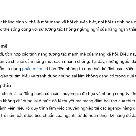
khẳng định vị thế là một mạng xã hội chuyên biệt, nơi hội tụ tinh hoa 
thực thể sống động với sự tương tác không ngừng nghỉ của hàng ngàn thà
m mê
i, tích hợp các tính năng tương tác mạnh mẽ của mạng xã hội. Điều nà
luận và chia sẻ cảm hứng một cách nhanh chóng. Tại đây, những người 
dẫn sử dụng
phần mềm
cơ bản đến những tư duy thiết kế đỉnh cao. Việc 
i gian tự tìm hiểu và tránh được những sai lầm không đáng có trong quá 
g đầu
chính là sự đồng hành của các chuyên gia đồ họa và những công ty lớn 
n không chỉ dừng lại ở mức độ lý thuyết mà mang đậm hơi thở của thị tr
ành viên hiểu rõ quy trình làm việc chuyên nghiệp tại các agency hàng đ
ế trẻ nắm bắt được tiêu chuẩn của ngành, từ đó hoàn thiện kỹ năng để 