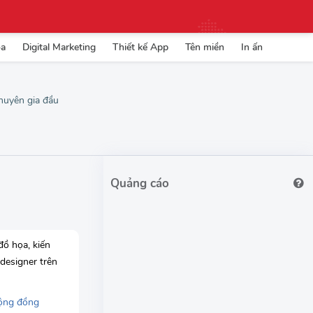
ọa
Digital Marketing
Thiết kế App
Tên miền
In ấn
chuyên gia đầu
đồ họa, kiến
 designer trên
ộng đồng