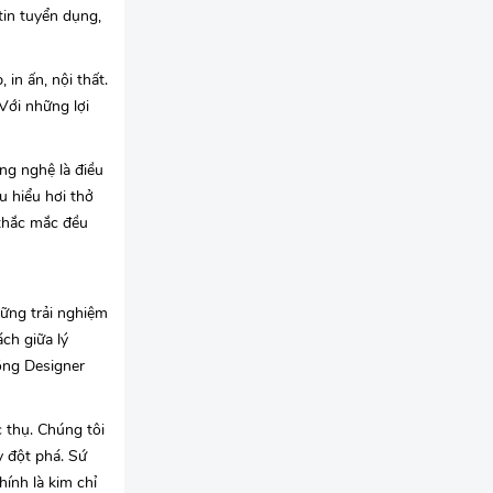
tin tuyển dụng,
in ấn, nội thất.
Với những lợi
ng nghệ là điều
u hiểu hơi thở
 thắc mắc đều
hững trải nghiệm
ch giữa lý
ồng Designer
c thụ. Chúng tôi
y đột phá. Sứ
ính là kim chỉ