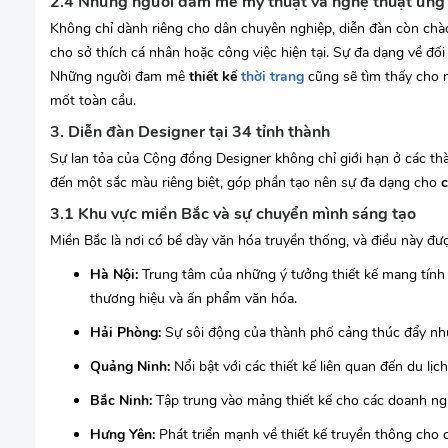
2.4 Những người đam mê mỹ thuật và nghệ thuật ứng
Không chỉ dành riêng cho dân chuyên nghiệp, diễn đàn còn ch
cho sở thích cá nhân hoặc công việc hiện tại. Sự đa dạng về đ
Những người đam mê
thiết kế
thời trang
cũng sẽ tìm thấy cho 
mốt toàn cầu.
3. Diễn đàn Designer tại 34 tỉnh thành
Sự lan tỏa của Cộng đồng Designer không chỉ giới hạn ở các th
đến một sắc màu riêng biệt, góp phần tạo nên sự đa dạng cho
3.1 Khu vực miền Bắc và sự chuyển mình sáng tạo
Miền Bắc là nơi có bề dày văn hóa truyền thống, và điều này đượ
Hà Nội:
Trung tâm của những ý tưởng thiết kế mang tính h
thương hiệu và ấn phẩm văn hóa.
Hải Phòng:
Sự sôi động của thành phố cảng thúc đẩy nhu
Quảng Ninh:
Nổi bật với các thiết kế liên quan đến du lịc
Bắc Ninh:
Tập trung vào mảng thiết kế cho các doanh ng
Hưng Yên:
Phát triển mạnh về thiết kế truyền thông cho