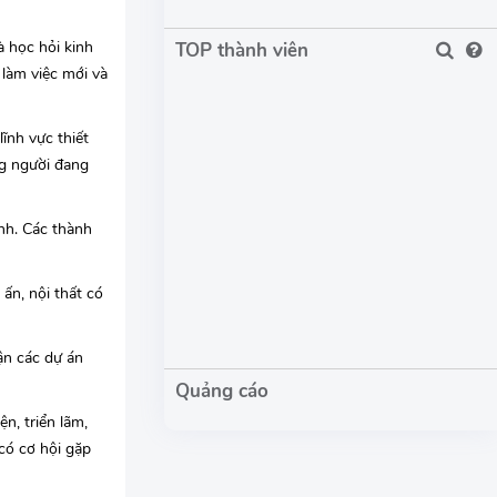
à học hỏi kinh
TOP thành viên
 làm việc mới và
ĩnh vực thiết
ng người đang
ình. Các thành
 ấn, nội thất có
ận các dự án
n, triển lãm,
 có cơ hội gặp