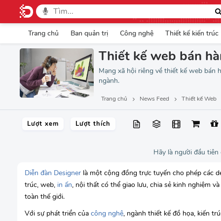
Trang chủ
Ban quản trị
Công nghệ
Thiết kế kiến trúc
Thiết kế web bán h
Mạng xã hội riêng về thiết kế web bán h
ngành.
Trang chủ
News Feed
Thiết kế Web
Lượt xem
Lượt thích
Hãy là người đầu tiên
Diễn đàn Designer
là một cộng đồng trực tuyến cho phép các des
trúc, web,
in ấn
, nội thất có thể giao lưu, chia sẻ kinh nghiệm v
toàn thế giới.
Với sự phát triển của
công nghệ
, ngành thiết kế đồ họa, kiến tr