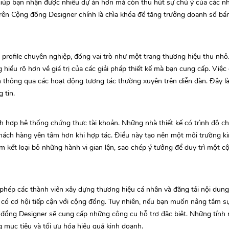
giúp bạn nhận được nhiều dự án hơn mà còn thu hút sự chú ý của các nh
trên Cộng đồng Designer chính là chìa khóa để tăng trưởng doanh số b
profile chuyên nghiệp, đóng vai trò như một trang thương hiệu thu nhỏ.
 hiểu rõ hơn về giá trị của các giải pháp thiết kế mà bạn cung cấp. Việ
 thông qua các hoạt động tương tác thường xuyên trên diễn đàn. Đây l
 tin.
ch hợp hệ thống chứng thực tài khoản. Những nhà thiết kế có trình độ 
khách hàng yên tâm hơn khi hợp tác. Điều này tạo nên một môi trường 
am kết loại bỏ những hành vi gian lận, sao chép ý tưởng để duy trì một 
 phép các thành viên xây dựng thương hiệu cá nhân và đăng tải nội dun
u có cơ hội tiếp cận với cộng đồng. Tuy nhiên, nếu bạn muốn nâng tầm sự
g đồng Designer sẽ cung cấp những công cụ hỗ trợ đặc biệt. Những tính
 mục tiêu và tối ưu hóa hiệu quả kinh doanh.