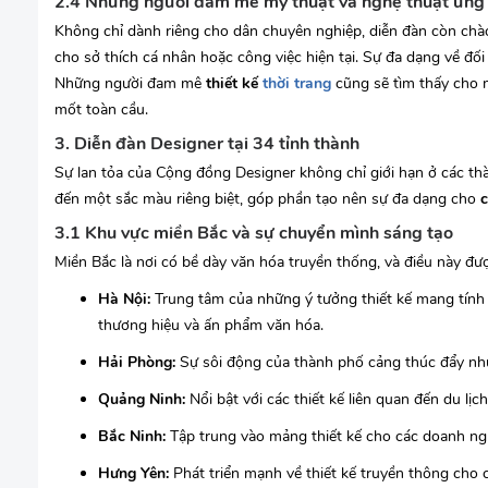
2.4 Những người đam mê mỹ thuật và nghệ thuật ứng
Không chỉ dành riêng cho dân chuyên nghiệp, diễn đàn còn ch
cho sở thích cá nhân hoặc công việc hiện tại. Sự đa dạng về đ
Những người đam mê
thiết kế
thời trang
cũng sẽ tìm thấy cho 
mốt toàn cầu.
3. Diễn đàn Designer tại 34 tỉnh thành
Sự lan tỏa của Cộng đồng Designer không chỉ giới hạn ở các th
đến một sắc màu riêng biệt, góp phần tạo nên sự đa dạng cho
3.1 Khu vực miền Bắc và sự chuyển mình sáng tạo
Miền Bắc là nơi có bề dày văn hóa truyền thống, và điều này đượ
Hà Nội:
Trung tâm của những ý tưởng thiết kế mang tính h
thương hiệu và ấn phẩm văn hóa.
Hải Phòng:
Sự sôi động của thành phố cảng thúc đẩy nhu
Quảng Ninh:
Nổi bật với các thiết kế liên quan đến du lịc
Bắc Ninh:
Tập trung vào mảng thiết kế cho các doanh ng
Hưng Yên:
Phát triển mạnh về thiết kế truyền thông cho