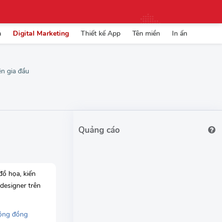
a
Digital Marketing
Thiết kế App
Tên miền
In ấn
ên gia đầu
đồ họa, kiến
 designer trên
ộng đồng