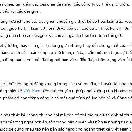
h nghiệp tìm kiếm các designer tài năng. Các công ty có thể đăng thông 
 tiếp với các designer.
ùng hữu ích cho các designer, chuyên gia thiết kế đồ họa, kiến trúc, web, 
òn giúp họ tìm kiếm cơ hội mới và tiếp cận các dự án thiết kế lớn hơn. 
ng đầu cho các designer và chuyên gia thiết kế trên toàn thế giới.
ệt ý tưởng, hay cảm giác lạc lõng giữa những thay đổi chóng mặt của cô
 bảng danh sách các công cụ khô khan, mà bạn cần một nơi thực sự thấ
bạn đồng hành, nơi mỗi đường nét bạn vẽ ra đều được trân trọng và mỗi
 tri thức không bị đóng khung trong sách vở mà được truyền tải qua n
ồng thiết kế
Việt Nam
hiện đại, chuyên nghiệp, nơi không còn khoảng cá
ản phẩm đồ họa thành công là cả một quá trình nỗ lực bền bỉ, và Cộng đ
c nhà thiết kế không chỉ học hỏi mà còn có thể tạo ra giá trị kinh tế thự
ự tử tế trong nghề nghiệp, tôn trọng bản quyền và khích lệ những tư du
ước để cùng nhau tạo nên bản sắc riêng cho ngành thiết kế Việt Nam ch