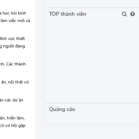
à học hỏi kinh
TOP thành viên
 làm việc mới và
ĩnh vực thiết
ng người đang
ình. Các thành
 ấn, nội thất có
ận các dự án
n, triển lãm,
 có cơ hội gặp