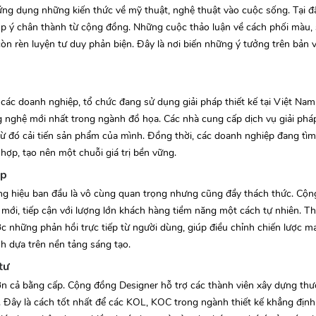
ứng dụng những kiến thức về mỹ thuật, nghệ thuật vào cuộc sống. Tại đâ
p ý chân thành từ cộng đồng. Những cuộc thảo luận về cách phối màu, 
n rèn luyện tư duy phản biện. Đây là nơi biến những ý tưởng trên bản
ác doanh nghiệp, tổ chức đang sử dụng giải pháp thiết kế tại Việt Na
ng nghệ mới nhất trong ngành đồ họa. Các nhà cung cấp dịch vụ giải phá
từ đó cải tiến sản phẩm của mình. Đồng thời, các doanh nghiệp đang tìm
hợp, tạo nên một chuỗi giá trị bền vững.
up
ơng hiệu ban đầu là vô cùng quan trọng nhưng cũng đầy thách thức. Cộ
mới, tiếp cận với lượng lớn khách hàng tiềm năng một cách tự nhiên. T
 những phản hồi trực tiếp từ người dùng, giúp điều chỉnh chiến lược ma
h dựa trên nền tảng sáng tạo.
tư
 hơn cả bằng cấp. Cộng đồng Designer hỗ trợ các thành viên xây dựng th
Đây là cách tốt nhất để các KOL, KOC trong ngành thiết kế khẳng định 