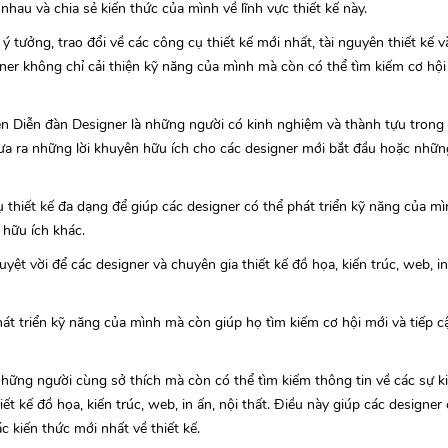
nhau và chia sẻ kiến thức của mình về lĩnh vực thiết kế này.
 tưởng, trao đổi về các công cụ thiết kế mới nhất, tài nguyên thiết kế v
gner không chỉ cải thiện kỹ năng của mình mà còn có thể tìm kiếm cơ hội
trên Diễn đàn Designer là những người có kinh nghiệm và thành tựu trong l
 đưa ra những lời khuyên hữu ích cho các designer mới bắt đầu hoặc nhữ
ụ thiết kế đa dạng để giúp các designer có thể phát triển kỹ năng của m
u hữu ích khác.
yệt vời để các designer và chuyên gia thiết kế đồ họa, kiến trúc, web, in
át triển kỹ năng của mình mà còn giúp họ tìm kiếm cơ hội mới và tiếp c
hững người cùng sở thích mà còn có thể tìm kiếm thông tin về các sự kiệ
ết kế đồ họa, kiến trúc, web, in ấn, nội thất. Điều này giúp các designer
 kiến thức mới nhất về thiết kế.