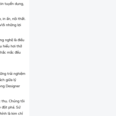
tin tuyển dụng,
in ấn, nội thất.
Với những lợi
ng nghệ là điều
u hiểu hơi thở
 thắc mắc đều
hững trải nghiệm
ch giữa lý
ồng Designer
c thụ. Chúng tôi
y đột phá. Sứ
ính là kim chỉ