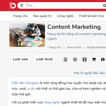
Trang chủ
Ban quản trị
Công nghệ
Thiết kế kiến trúc
Content Marketing
Mạng xã hội riêng về content marketing,
ngành.
Trang chủ
News Feed
Digital Market
Lượt xem
Lượt thích
Hãy là người đầu tiên
Diễn đàn Designer
là một cộng đồng trực tuyến cho phép các des
trúc, web,
in ấn
, nội thất có thể giao lưu, chia sẻ kinh nghiệm v
toàn thế giới.
Với sự phát triển của
công nghệ
, ngành thiết kế đồ họa, kiến tr