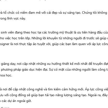
à tổ chức có niềm đam mê với cái đẹp và sự sáng tạo. Chúng tôi không 
rong lĩnh vực này.
sinh viên đang theo học tại các trường mỹ thuật là ưu tiên hàng đầu của
cho việc học trên lớp. Những lời khuyên từ những người đi trước sẽ giúp
ner là nơi thực tập ảo tuyệt vời, giúp các bạn làm quen với áp lực côn
giảng dạy, nơi cập nhật những xu hướng thiết kế mới nhất để truyền đạt
sẻ phương pháp giáo dục hiện đại. Sự có mặt của những người làm công t
hoa học.
là nơi để cập nhật công nghệ và tìm kiếm cảm hứng mới. Áp lực công vi
 lưu với cộng đồng sẽ giúp bạn tái tạo năng lượng sáng tạo. Ngoài ra, đây
 các dự án ngoài giờ.