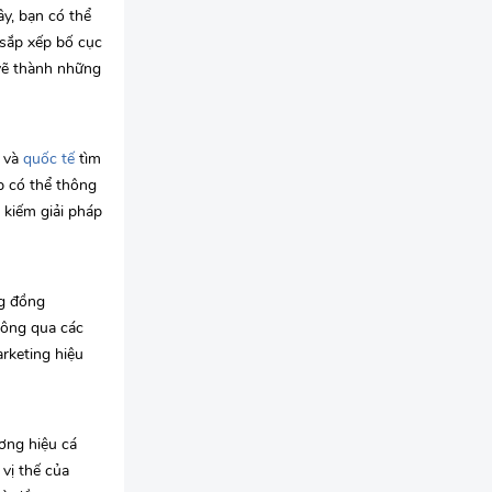
y, bạn có thể
sắp xếp bố cục
 vẽ thành những
m và
quốc tế
tìm
p có thể thông
 kiếm giải pháp
ng đồng
hông qua các
rketing hiệu
ương hiệu cá
vị thế của