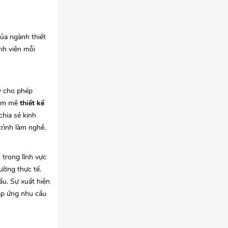
của ngành thiết
nh viên mỗi
y cho phép
đam mê
thiết kế
chia sẻ kinh
trình làm nghề.
trong lĩnh vực
ường thực tế.
ầu. Sự xuất hiện
đáp ứng nhu cầu