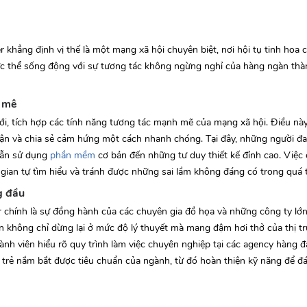
khẳng định vị thế là một mạng xã hội chuyên biệt, nơi hội tụ tinh hoa 
thực thể sống động với sự tương tác không ngừng nghỉ của hàng ngàn thà
m mê
i, tích hợp các tính năng tương tác mạnh mẽ của mạng xã hội. Điều nà
luận và chia sẻ cảm hứng một cách nhanh chóng. Tại đây, những người 
dẫn sử dụng
phần mềm
cơ bản đến những tư duy thiết kế đỉnh cao. Việc 
i gian tự tìm hiểu và tránh được những sai lầm không đáng có trong quá 
g đầu
chính là sự đồng hành của các chuyên gia đồ họa và những công ty lớn 
n không chỉ dừng lại ở mức độ lý thuyết mà mang đậm hơi thở của thị tr
ành viên hiểu rõ quy trình làm việc chuyên nghiệp tại các agency hàng đ
ế trẻ nắm bắt được tiêu chuẩn của ngành, từ đó hoàn thiện kỹ năng để 