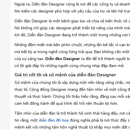
Ngoài ra, Diễn đàn Designer cũng là nơi để các công ty và doan
tìm kiếm các designer phù hợp với yêu cầu của họ và liên hệ trực
Diễn đàn Designer là một kênh giao lưu và chia sẻ kiến thức vô c
Nó không chỉ giúp các designer phát triển kỹ năng của mình mà c
ích đó, Diễn đàn Designer đang trở thành một trong những nơi hà
Những đêm miệt mài bên phím chuột, những lần bế tắc vì cạn ki
mà bất kỳ ai trong nghề cũng từng trải qua. Bạn không cần một
của sự sáng tạo.
Diễn đàn Designer
ra đời để trở thành người 
có lời giải đáp từ những người cùng chung nhịp đập đam mê.
Giá trị cốt lõi và sứ mệnh của diễn đàn Designer
Sứ mệnh của chúng tôi là xây dựng một nền tảng vững chắc, nơi
thực tế. Cộng đồng Designer mang đến tầm nhìn về một cộng đ
thuyết và thực hành. Chúng tôi thấu hiểu rằng, đằng sau mỗi s
cam kết đồng hành để quá trình đó trở nên thuận lợi hơn.
Tầm nhìn của diễn đàn là trở thành hệ sinh thái hàng đầu, nơi cá
tin rằng, một
diễn đàn đồ hoạ
đúng nghĩa phải là nơi thúc đẩy s
mệnh kết nối những tâm hồn nghệ thuật từ khắp mọi miền đất n