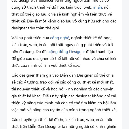
các designer, freelancer và những người đam mê và có
cùng sở thích thiết kế đồ họa, kiến trúc, web,
in ấn
, nội
thất có thể giao lưu, chia sẻ kinh nghiệm và kiến thức về
thiết kế. Đây là một kênh giao lưu vô cùng hữu ích cho các
designer trên toàn thế giới.
Với sự phát triển của
công nghệ
, ngành thiết kế đồ họa,
kiến trúc, web, in ấn, nội thất ngày càng phát triển và trở
nên đa dạng. Do đó,
cộng đồng Designer
được thành lập
để giúp các designer có thể kết nối với nhau và chia sẻ kiến
thức của mình về lĩnh vực thiết kế này.
Các designer tham gia vào Diễn đàn Designer có thể chia
sẻ các ý tưởng, trao đổi về các công cụ thiết kế mới nhất,
tài nguyên thiết kế và học hỏi kinh nghiệm từ các chuyên
gia thiết kế khác. Điều này giúp các designer không chỉ cải
thiện kỹ năng của mình mà còn có thể tìm kiếm cơ hội làm
việc mới và nâng cao uy tín của mình trong ngành thiết kế.
Các chuyên gia thiết kế đồ họa, kiến trúc, web, in ấn, nội
thất trên Diễn đàn Designer là những người có kinh nghiệm