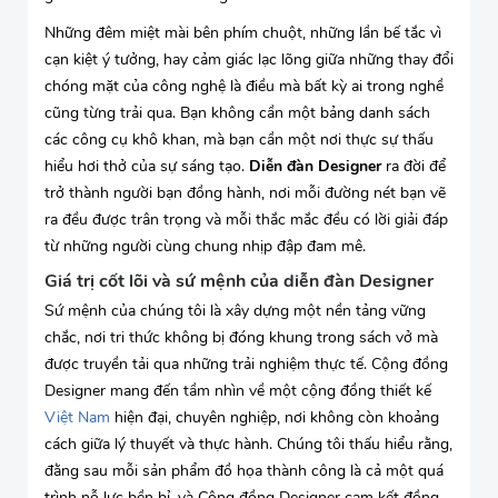
Những đêm miệt mài bên phím chuột, những lần bế tắc vì
cạn kiệt ý tưởng, hay cảm giác lạc lõng giữa những thay đổi
chóng mặt của công nghệ là điều mà bất kỳ ai trong nghề
cũng từng trải qua. Bạn không cần một bảng danh sách
các công cụ khô khan, mà bạn cần một nơi thực sự thấu
hiểu hơi thở của sự sáng tạo.
Diễn đàn Designer
ra đời để
trở thành người bạn đồng hành, nơi mỗi đường nét bạn vẽ
ra đều được trân trọng và mỗi thắc mắc đều có lời giải đáp
từ những người cùng chung nhịp đập đam mê.
Giá trị cốt lõi và sứ mệnh của diễn đàn Designer
Sứ mệnh của chúng tôi là xây dựng một nền tảng vững
chắc, nơi tri thức không bị đóng khung trong sách vở mà
được truyền tải qua những trải nghiệm thực tế. Cộng đồng
Designer mang đến tầm nhìn về một cộng đồng thiết kế
Việt Nam
hiện đại, chuyên nghiệp, nơi không còn khoảng
cách giữa lý thuyết và thực hành. Chúng tôi thấu hiểu rằng,
đằng sau mỗi sản phẩm đồ họa thành công là cả một quá
trình nỗ lực bền bỉ, và Cộng đồng Designer cam kết đồng