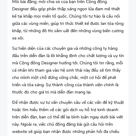
Mỗi bài đăng, mỗi chia sẻ của bạn trên Cộng đồng
Designer đều góp phần thắp sáng ngọn lửa đam mê thiết
kế tại khắp mọi miền tổ quốc. Chúng tôi tự hào là cầu nối
giữa các vùng miền, giúp tri thức thiết kế được lan tỏa rộng
khắp, từ những đô thị sầm uất đến những vùng biên cương
xa xôi.
Sự hiện diện của các chuyên gia và những công ty hàng
đầu trên diễn đàn là lời khẳng định cho chất lượng và uy tín
mà Cộng đồng Designer hướng tới. Chúng tôi tin rằng, mỗi
cá nhân khi tham gia vào hệ sinh thái này đều sẽ tìm thấy
cho mình một chỗ đứng vững chắc, một cơ hội để phát
triển và tỏa sáng. Sự thành công của thành viên chính là
thước đo cho giá trị mà diễn đàn mang lại.
Để nhận được sự tư vấn chuyên sâu về các vấn đề kỹ thuật
hoặc tìm hiểu thêm về các gói dịch vụ hỗ trợ kinh doanh
trên diễn đàn, bạn có thể để lại bình luận ngay dưới bài viết
này. Ngoài ra, việc chủ động đăng bài gửi câu hỏi trên
website sẽ giúp bạn nhận được những phản hồi đa chiều