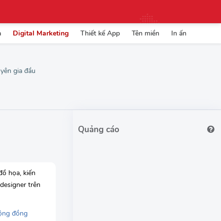
a
Digital Marketing
Thiết kế App
Tên miền
In ấn
uyên gia đầu
đồ họa, kiến
 designer trên
ộng đồng