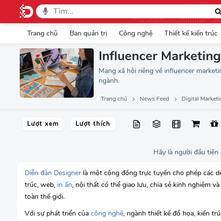
Trang chủ
Ban quản trị
Công nghệ
Thiết kế kiến trúc
Influencer Marketing
Mạng xã hội riêng về influencer marketin
ngành.
Trang chủ
News Feed
Digital Market
Lượt xem
Lượt thích
Hãy là người đầu tiên
Diễn đàn Designer
là một cộng đồng trực tuyến cho phép các des
trúc, web,
in ấn
, nội thất có thể giao lưu, chia sẻ kinh nghiệm v
toàn thế giới.
Với sự phát triển của
công nghệ
, ngành thiết kế đồ họa, kiến tr