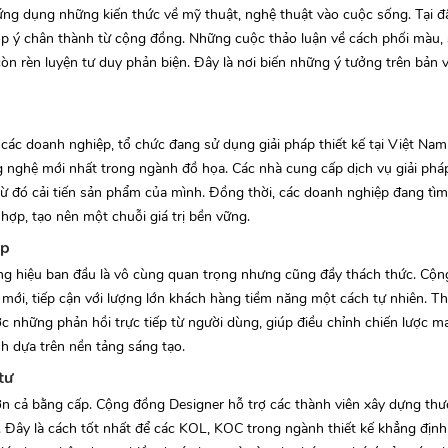
ứng dụng những kiến thức về mỹ thuật, nghệ thuật vào cuộc sống. Tại đâ
p ý chân thành từ cộng đồng. Những cuộc thảo luận về cách phối màu, 
n rèn luyện tư duy phản biện. Đây là nơi biến những ý tưởng trên bản
ác doanh nghiệp, tổ chức đang sử dụng giải pháp thiết kế tại Việt Na
ng nghệ mới nhất trong ngành đồ họa. Các nhà cung cấp dịch vụ giải phá
từ đó cải tiến sản phẩm của mình. Đồng thời, các doanh nghiệp đang tìm
hợp, tạo nên một chuỗi giá trị bền vững.
up
ơng hiệu ban đầu là vô cùng quan trọng nhưng cũng đầy thách thức. Cộ
mới, tiếp cận với lượng lớn khách hàng tiềm năng một cách tự nhiên. T
 những phản hồi trực tiếp từ người dùng, giúp điều chỉnh chiến lược ma
h dựa trên nền tảng sáng tạo.
tư
 hơn cả bằng cấp. Cộng đồng Designer hỗ trợ các thành viên xây dựng th
Đây là cách tốt nhất để các KOL, KOC trong ngành thiết kế khẳng định 