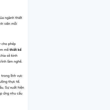
của ngành thiết
nh viên mỗi
y cho phép
đam mê
thiết kế
chia sẻ kinh
trình làm nghề.
trong lĩnh vực
ường thực tế.
ầu. Sự xuất hiện
đáp ứng nhu cầu