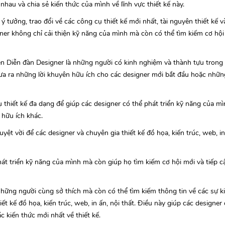
nhau và chia sẻ kiến thức của mình về lĩnh vực thiết kế này.
 tưởng, trao đổi về các công cụ thiết kế mới nhất, tài nguyên thiết kế v
gner không chỉ cải thiện kỹ năng của mình mà còn có thể tìm kiếm cơ hội
trên Diễn đàn Designer là những người có kinh nghiệm và thành tựu trong l
 đưa ra những lời khuyên hữu ích cho các designer mới bắt đầu hoặc nhữ
ụ thiết kế đa dạng để giúp các designer có thể phát triển kỹ năng của m
u hữu ích khác.
yệt vời để các designer và chuyên gia thiết kế đồ họa, kiến trúc, web, in
át triển kỹ năng của mình mà còn giúp họ tìm kiếm cơ hội mới và tiếp c
hững người cùng sở thích mà còn có thể tìm kiếm thông tin về các sự kiệ
ết kế đồ họa, kiến trúc, web, in ấn, nội thất. Điều này giúp các designer
 kiến thức mới nhất về thiết kế.