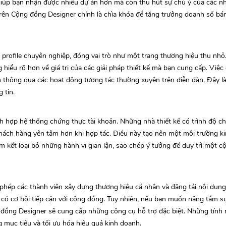
giúp bạn nhận được nhiều dự án hơn mà còn thu hút sự chú ý của các nh
trên Cộng đồng Designer chính là chìa khóa để tăng trưởng doanh số b
profile chuyên nghiệp, đóng vai trò như một trang thương hiệu thu nhỏ.
 hiểu rõ hơn về giá trị của các giải pháp thiết kế mà bạn cung cấp. Việ
 thông qua các hoạt động tương tác thường xuyên trên diễn đàn. Đây l
 tin.
ch hợp hệ thống chứng thực tài khoản. Những nhà thiết kế có trình độ 
khách hàng yên tâm hơn khi hợp tác. Điều này tạo nên một môi trường 
am kết loại bỏ những hành vi gian lận, sao chép ý tưởng để duy trì một 
 phép các thành viên xây dựng thương hiệu cá nhân và đăng tải nội dun
u có cơ hội tiếp cận với cộng đồng. Tuy nhiên, nếu bạn muốn nâng tầm sự
g đồng Designer sẽ cung cấp những công cụ hỗ trợ đặc biệt. Những tính
 mục tiêu và tối ưu hóa hiệu quả kinh doanh.