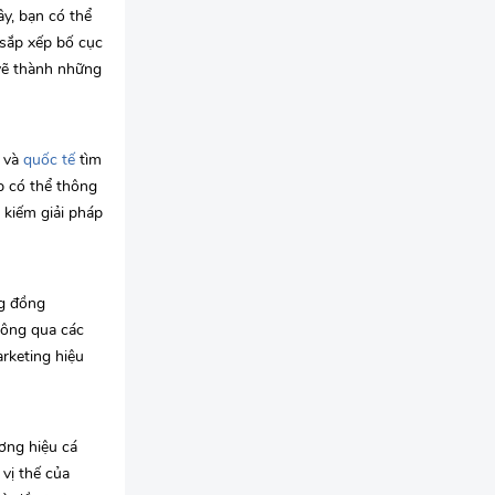
y, bạn có thể
sắp xếp bố cục
 vẽ thành những
m và
quốc tế
tìm
p có thể thông
 kiếm giải pháp
ng đồng
hông qua các
rketing hiệu
ương hiệu cá
vị thế của