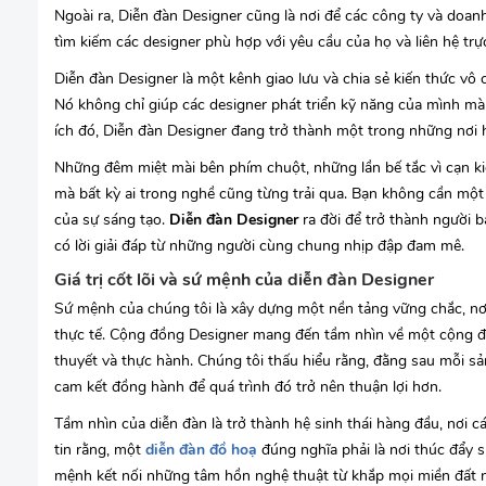
Ngoài ra, Diễn đàn Designer cũng là nơi để các công ty và doan
tìm kiếm các designer phù hợp với yêu cầu của họ và liên hệ trực
Diễn đàn Designer là một kênh giao lưu và chia sẻ kiến thức vô c
Nó không chỉ giúp các designer phát triển kỹ năng của mình mà c
ích đó, Diễn đàn Designer đang trở thành một trong những nơi hà
Những đêm miệt mài bên phím chuột, những lần bế tắc vì cạn ki
mà bất kỳ ai trong nghề cũng từng trải qua. Bạn không cần một
của sự sáng tạo.
Diễn đàn Designer
ra đời để trở thành người 
có lời giải đáp từ những người cùng chung nhịp đập đam mê.
Giá trị cốt lõi và sứ mệnh của diễn đàn Designer
Sứ mệnh của chúng tôi là xây dựng một nền tảng vững chắc, nơi
thực tế. Cộng đồng Designer mang đến tầm nhìn về một cộng đ
thuyết và thực hành. Chúng tôi thấu hiểu rằng, đằng sau mỗi s
cam kết đồng hành để quá trình đó trở nên thuận lợi hơn.
Tầm nhìn của diễn đàn là trở thành hệ sinh thái hàng đầu, nơi cá
tin rằng, một
diễn đàn đồ hoạ
đúng nghĩa phải là nơi thúc đẩy s
mệnh kết nối những tâm hồn nghệ thuật từ khắp mọi miền đất n