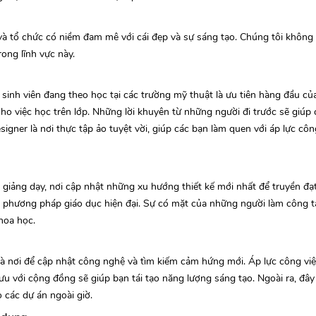
à tổ chức có niềm đam mê với cái đẹp và sự sáng tạo. Chúng tôi không 
rong lĩnh vực này.
sinh viên đang theo học tại các trường mỹ thuật là ưu tiên hàng đầu của
cho việc học trên lớp. Những lời khuyên từ những người đi trước sẽ giúp
ner là nơi thực tập ảo tuyệt vời, giúp các bạn làm quen với áp lực côn
giảng dạy, nơi cập nhật những xu hướng thiết kế mới nhất để truyền đạt
sẻ phương pháp giáo dục hiện đại. Sự có mặt của những người làm công t
hoa học.
là nơi để cập nhật công nghệ và tìm kiếm cảm hứng mới. Áp lực công vi
 lưu với cộng đồng sẽ giúp bạn tái tạo năng lượng sáng tạo. Ngoài ra, đây
 các dự án ngoài giờ.