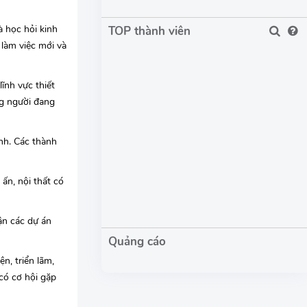
à học hỏi kinh
TOP thành viên
 làm việc mới và
ĩnh vực thiết
ng người đang
ình. Các thành
 ấn, nội thất có
ận các dự án
n, triển lãm,
 có cơ hội gặp