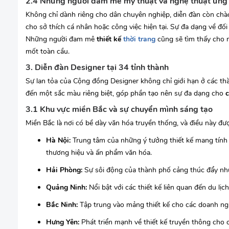
2.4 Những người đam mê mỹ thuật và nghệ thuật ứng
Không chỉ dành riêng cho dân chuyên nghiệp, diễn đàn còn ch
cho sở thích cá nhân hoặc công việc hiện tại. Sự đa dạng về đ
Những người đam mê
thiết kế
thời trang
cũng sẽ tìm thấy cho 
mốt toàn cầu.
3. Diễn đàn Designer tại 34 tỉnh thành
Sự lan tỏa của Cộng đồng Designer không chỉ giới hạn ở các th
đến một sắc màu riêng biệt, góp phần tạo nên sự đa dạng cho
3.1 Khu vực miền Bắc và sự chuyển mình sáng tạo
Miền Bắc là nơi có bề dày văn hóa truyền thống, và điều này đượ
Hà Nội:
Trung tâm của những ý tưởng thiết kế mang tính h
thương hiệu và ấn phẩm văn hóa.
Hải Phòng:
Sự sôi động của thành phố cảng thúc đẩy nhu
Quảng Ninh:
Nổi bật với các thiết kế liên quan đến du lịc
Bắc Ninh:
Tập trung vào mảng thiết kế cho các doanh ng
Hưng Yên:
Phát triển mạnh về thiết kế truyền thông cho