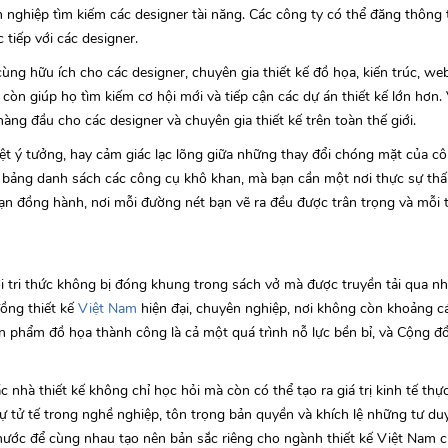
h nghiệp tìm kiếm các designer tài năng. Các công ty có thể đăng thông 
 tiếp với các designer.
ùng hữu ích cho các designer, chuyên gia thiết kế đồ họa, kiến trúc, web, 
òn giúp họ tìm kiếm cơ hội mới và tiếp cận các dự án thiết kế lớn hơn. 
ng đầu cho các designer và chuyên gia thiết kế trên toàn thế giới.
ệt ý tưởng, hay cảm giác lạc lõng giữa những thay đổi chóng mặt của cô
 bảng danh sách các công cụ khô khan, mà bạn cần một nơi thực sự thấ
bạn đồng hành, nơi mỗi đường nét bạn vẽ ra đều được trân trọng và mỗi
 tri thức không bị đóng khung trong sách vở mà được truyền tải qua n
ồng thiết kế
Việt Nam
hiện đại, chuyên nghiệp, nơi không còn khoảng cá
ản phẩm đồ họa thành công là cả một quá trình nỗ lực bền bỉ, và Cộng đ
c nhà thiết kế không chỉ học hỏi mà còn có thể tạo ra giá trị kinh tế thự
ự tử tế trong nghề nghiệp, tôn trọng bản quyền và khích lệ những tư du
ước để cùng nhau tạo nên bản sắc riêng cho ngành thiết kế Việt Nam ch