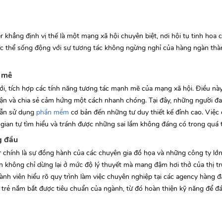
khẳng định vị thế là một mạng xã hội chuyên biệt, nơi hội tụ tinh hoa 
thực thể sống động với sự tương tác không ngừng nghỉ của hàng ngàn thà
m mê
i, tích hợp các tính năng tương tác mạnh mẽ của mạng xã hội. Điều nà
luận và chia sẻ cảm hứng một cách nhanh chóng. Tại đây, những người 
dẫn sử dụng
phần mềm
cơ bản đến những tư duy thiết kế đỉnh cao. Việc 
i gian tự tìm hiểu và tránh được những sai lầm không đáng có trong quá 
g đầu
chính là sự đồng hành của các chuyên gia đồ họa và những công ty lớn 
n không chỉ dừng lại ở mức độ lý thuyết mà mang đậm hơi thở của thị tr
ành viên hiểu rõ quy trình làm việc chuyên nghiệp tại các agency hàng đ
ế trẻ nắm bắt được tiêu chuẩn của ngành, từ đó hoàn thiện kỹ năng để 