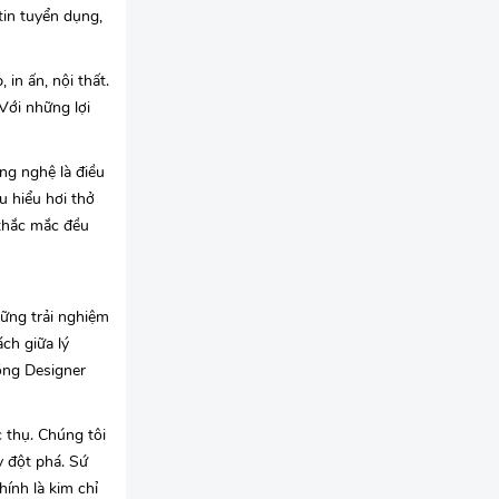
tin tuyển dụng,
in ấn, nội thất.
Với những lợi
ng nghệ là điều
u hiểu hơi thở
 thắc mắc đều
hững trải nghiệm
ch giữa lý
ồng Designer
c thụ. Chúng tôi
y đột phá. Sứ
ính là kim chỉ