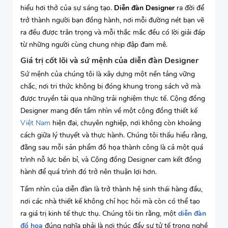
hiểu hơi thở của sự sáng tạo.
Diễn đàn Designer
ra đời để
trở thành người bạn đồng hành, nơi mỗi đường nét bạn vẽ
ra đều được trân trọng và mỗi thắc mắc đều có lời giải đáp
từ những người cùng chung nhịp đập đam mê.
Giá trị cốt lõi và sứ mệnh của diễn đàn Designer
Sứ mệnh của chúng tôi là xây dựng một nền tảng vững
chắc, nơi tri thức không bị đóng khung trong sách vở mà
được truyền tải qua những trải nghiệm thực tế. Cộng đồng
Designer mang đến tầm nhìn về một cộng đồng thiết kế
Việt Nam
hiện đại, chuyên nghiệp, nơi không còn khoảng
cách giữa lý thuyết và thực hành. Chúng tôi thấu hiểu rằng,
đằng sau mỗi sản phẩm đồ họa thành công là cả một quá
trình nỗ lực bền bỉ, và Cộng đồng Designer cam kết đồng
hành để quá trình đó trở nên thuận lợi hơn.
Tầm nhìn của diễn đàn là trở thành hệ sinh thái hàng đầu,
nơi các nhà thiết kế không chỉ học hỏi mà còn có thể tạo
ra giá trị kinh tế thực thụ. Chúng tôi tin rằng, một
diễn đàn
đồ hoạ
đúng nghĩa phải là nơi thúc đẩy sự tử tế trong nghề