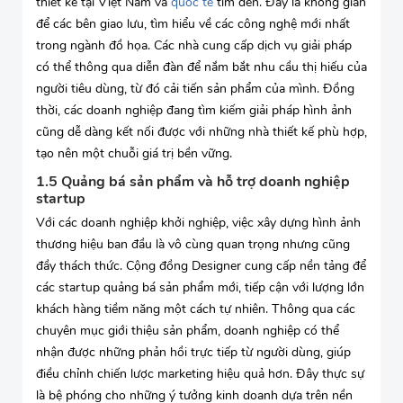
thiết kế tại Việt Nam và
quốc tế
tìm đến. Đây là không gian
để các bên giao lưu, tìm hiểu về các công nghệ mới nhất
trong ngành đồ họa. Các nhà cung cấp dịch vụ giải pháp
có thể thông qua diễn đàn để nắm bắt nhu cầu thị hiếu của
người tiêu dùng, từ đó cải tiến sản phẩm của mình. Đồng
thời, các doanh nghiệp đang tìm kiếm giải pháp hình ảnh
cũng dễ dàng kết nối được với những nhà thiết kế phù hợp,
tạo nên một chuỗi giá trị bền vững.
1.5 Quảng bá sản phẩm và hỗ trợ doanh nghiệp
startup
Với các doanh nghiệp khởi nghiệp, việc xây dựng hình ảnh
thương hiệu ban đầu là vô cùng quan trọng nhưng cũng
đầy thách thức. Cộng đồng Designer cung cấp nền tảng để
các startup quảng bá sản phẩm mới, tiếp cận với lượng lớn
khách hàng tiềm năng một cách tự nhiên. Thông qua các
chuyên mục giới thiệu sản phẩm, doanh nghiệp có thể
nhận được những phản hồi trực tiếp từ người dùng, giúp
điều chỉnh chiến lược marketing hiệu quả hơn. Đây thực sự
là bệ phóng cho những ý tưởng kinh doanh dựa trên nền