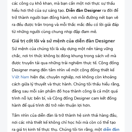
các công cụ khô khan, mà bạn cần một nơi thực sự thấu
hiểu hơi thở của sự sáng tạo.
Diễn đàn Designer
ra đời để
trở thành người bạn đồng hành, nơi mỗi đường nét bạn vẽ
ra đều được trân trọng và mỗi thắc mắc đều có lời giải đáp
từ những người cùng chung nhịp đập đam mê.
Giá trị cốt lõi và sứ mệnh của diễn đàn Designer
Sứ mệnh của chúng tôi là xây dựng một nền tảng vững
chắc, nơi tri thức không bị đóng khung trong sách vở mà
được truyền tải qua những trải nghiệm thực tế. Cộng đồng
Designer mang đến tầm nhìn về một cộng đồng thiết kế
Việt Nam
hiện đại, chuyên nghiệp, nơi không còn khoảng
cách giữa lý thuyết và thực hành. Chúng tôi thấu hiểu rằng,
đằng sau mỗi sản phẩm đồ họa thành công là cả một quá
trình nỗ lực bền bỉ, và Cộng đồng Designer cam kết đồng
hành để quá trình đó trở nên thuận lợi hơn.
Tầm nhìn của diễn đàn là trở thành hệ sinh thái hàng đầu,
nơi các nhà thiết kế không chỉ học hỏi mà còn có thể tạo
ra giá trị kinh tế thực thụ. Chúng tôi tin rằng, một
diễn đàn