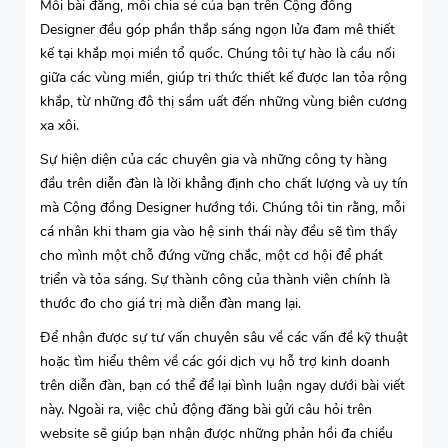
Mỗi bài đăng, mỗi chia sẻ của bạn trên Cộng đồng
Designer đều góp phần thắp sáng ngọn lửa đam mê thiết
kế tại khắp mọi miền tổ quốc. Chúng tôi tự hào là cầu nối
giữa các vùng miền, giúp tri thức thiết kế được lan tỏa rộng
khắp, từ những đô thị sầm uất đến những vùng biên cương
xa xôi.
Sự hiện diện của các chuyên gia và những công ty hàng
đầu trên diễn đàn là lời khẳng định cho chất lượng và uy tín
mà Cộng đồng Designer hướng tới. Chúng tôi tin rằng, mỗi
cá nhân khi tham gia vào hệ sinh thái này đều sẽ tìm thấy
cho mình một chỗ đứng vững chắc, một cơ hội để phát
triển và tỏa sáng. Sự thành công của thành viên chính là
thước đo cho giá trị mà diễn đàn mang lại.
Để nhận được sự tư vấn chuyên sâu về các vấn đề kỹ thuật
hoặc tìm hiểu thêm về các gói dịch vụ hỗ trợ kinh doanh
trên diễn đàn, bạn có thể để lại bình luận ngay dưới bài viết
này. Ngoài ra, việc chủ động đăng bài gửi câu hỏi trên
website sẽ giúp bạn nhận được những phản hồi đa chiều