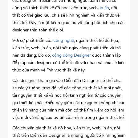
các designer, freelancer và những người đam mê và có
cùng sở thích thiết kế đồ họa, kiến trúc, web,
in ấn
, nội
thất có thể giao lưu, chia sẻ kinh nghiệm và kiến thức về
thiết kế. Đây là một kênh giao lưu vô cùng hữu ích cho các
designer trên toàn thế giới.
Với sự phát triển của
công nghệ
, ngành thiết kế đồ họa,
kiến trúc, web, in ấn, nội thất ngày càng phát triển và trở
nên đa dạng. Do đó,
cộng đồng Designer
được thành lập
để giúp các designer có thể kết nối với nhau và chia sẻ kiến
thức của mình về lĩnh vực thiết kế này.
Các designer tham gia vào Diễn đàn Designer có thể chia
sẻ các ý tưởng, trao đổi về các công cụ thiết kế mới nhất,
tài nguyên thiết kế và học hỏi kinh nghiệm từ các chuyên
gia thiết kế khác. Điều này giúp các designer không chỉ cải
thiện kỹ năng của mình mà còn có thể tìm kiếm cơ hội làm
việc mới và nâng cao uy tín của mình trong ngành thiết kế.
Các chuyên gia thiết kế đồ họa, kiến trúc, web, in ấn, nội
thất trên Diễn đàn Designer là những người có kinh nghiệm