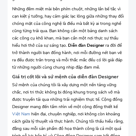
Những đêm miệt mài bên phím chuột, những lần bế tắc vì
cạn kiệt ý tưởng, hay cảm giác lạc lõng giữa những thay đổi
chóng mặt của công nghệ là điều mà bất kỳ ai trong nghề
cũng từng trải qua. Bạn không cần một bảng danh sách
các công cụ khô khan, mà bạn cần một nơi thực sự thấu
hiểu hơi thở của sự sáng tạo.
Diễn đàn Designer
ra đời để
trở thành người bạn đồng hành, nơi mỗi đường nét bạn vẽ
ra đều được trân trọng và mỗi thắc mắc đều có lời giải đáp
từ những người cùng chung nhịp đập đam mê.
Giá trị cốt lõi và sứ mệnh của diễn đàn Designer
Sứ mệnh của chúng tôi là xây dựng một nền tảng vững
chắc, nơi tri thức không bị đóng khung trong sách vở mà
được truyền tải qua những trải nghiệm thực tế. Cộng đồng
Designer mang đến tầm nhìn về một cộng đồng thiết kế
Việt Nam
hiện đại, chuyên nghiệp, nơi không còn khoảng
cách giữa lý thuyết và thực hành. Chúng tôi thấu hiểu rằng,
đằng sau mỗi sản phẩm đồ họa thành công là cả một quá
trình nỗ lực bền bỉ, và Cộng đồng Designer cam kết đồng