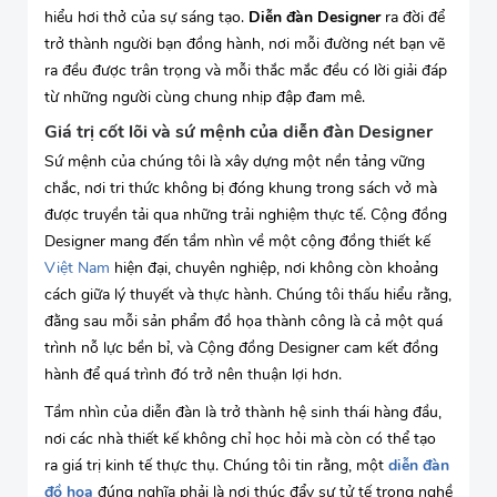
hiểu hơi thở của sự sáng tạo.
Diễn đàn Designer
ra đời để
trở thành người bạn đồng hành, nơi mỗi đường nét bạn vẽ
ra đều được trân trọng và mỗi thắc mắc đều có lời giải đáp
từ những người cùng chung nhịp đập đam mê.
Giá trị cốt lõi và sứ mệnh của diễn đàn Designer
Sứ mệnh của chúng tôi là xây dựng một nền tảng vững
chắc, nơi tri thức không bị đóng khung trong sách vở mà
được truyền tải qua những trải nghiệm thực tế. Cộng đồng
Designer mang đến tầm nhìn về một cộng đồng thiết kế
Việt Nam
hiện đại, chuyên nghiệp, nơi không còn khoảng
cách giữa lý thuyết và thực hành. Chúng tôi thấu hiểu rằng,
đằng sau mỗi sản phẩm đồ họa thành công là cả một quá
trình nỗ lực bền bỉ, và Cộng đồng Designer cam kết đồng
hành để quá trình đó trở nên thuận lợi hơn.
Tầm nhìn của diễn đàn là trở thành hệ sinh thái hàng đầu,
nơi các nhà thiết kế không chỉ học hỏi mà còn có thể tạo
ra giá trị kinh tế thực thụ. Chúng tôi tin rằng, một
diễn đàn
đồ hoạ
đúng nghĩa phải là nơi thúc đẩy sự tử tế trong nghề