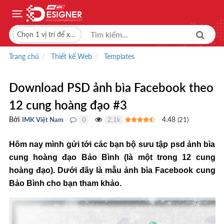
Chọn 1 vị trí để xem giá bán
Trang chủ
Thiết kế Web
Templates
Download PSD ảnh bìa Facebook theo
12 cung hoàng đạo #3
Bởi
4.48
IMK Việt Nam
0
2,1k
(
21
)
●
●
Hôm nay mình gửi tới các bạn bộ sưu tập psd ảnh bìa
cung hoàng đạo Bảo Bình (là một trong 12 cung
hoàng đạo). Dưới đây là mẫu ảnh bìa Facebook cung
Bảo Bình cho bạn tham khảo.