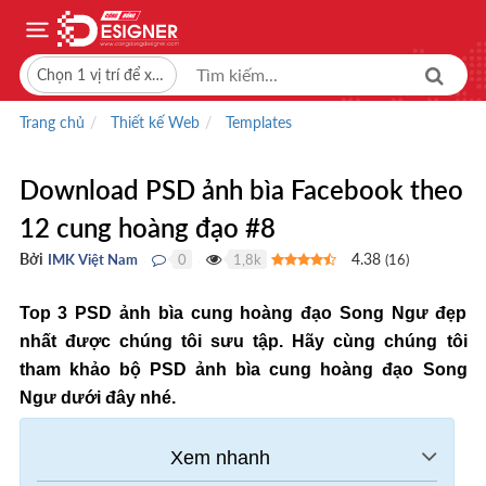
Chọn 1 vị trí để xem giá bán
Trang chủ
Thiết kế Web
Templates
Download PSD ảnh bìa Facebook theo
12 cung hoàng đạo #8
Bởi
4.38
IMK Việt Nam
0
1,8k
(
16
)
●
●
Top 3 PSD ảnh bìa cung hoàng đạo Song Ngư đẹp
nhất được chúng tôi sưu tập. Hãy cùng chúng tôi
tham khảo bộ PSD ảnh bìa cung hoàng đạo Song
Ngư dưới đây nhé.