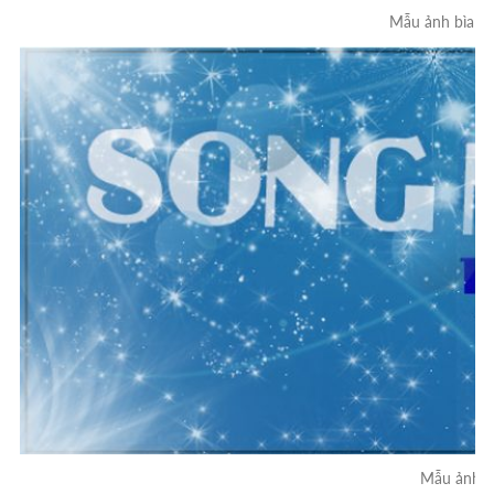
Mẫu ảnh bìa f
Mẫu ảnh b