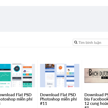
wnload Flat PSD
Download Flat PSD
Download P
otoshop miễn phí
Photoshop miễn phí
bìa Faceboo
8
#11
12 cung hoà
#1