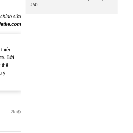
#50
 chỉnh sửa
ietke.com
 thiện
te. Bởi
 thế
u ý