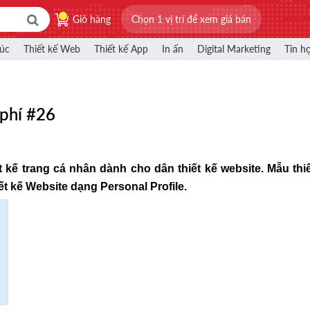
Giỏ hàng
Chọn 1 vị trí để xem giá bán
rúc
Thiết kế Web
Thiết kế App
In ấn
Digital Marketing
Tin h
phí #26
t kế trang cá nhân dành cho dân thiết kế website. Mẫu thi
t kế Website dạng Personal Profile.