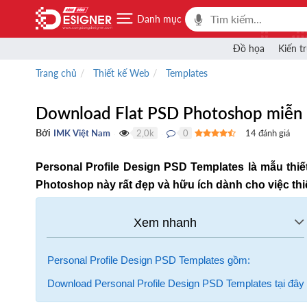
Danh mục
Đồ họa
Kiến t
Trang chủ
Thiết kế Web
Templates
Download Flat PSD Photoshop miễn 
Bởi
IMK Việt Nam
2,0k
0
14
đánh giá
●
●
Personal Profile Design PSD Templates là mẫu thiế
Photoshop này rất đẹp và hữu ích dành cho việc thiế
Personal Profile Design PSD Templates gồm:
Download Personal Profile Design PSD Templates tại đây