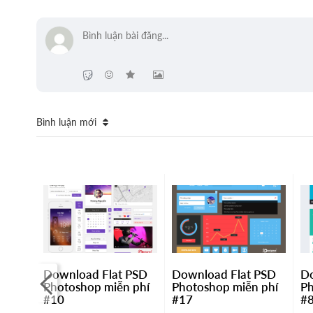
Bình luận mới
ảnh
Download Flat PSD
Download Flat PSD
Do
heo
Photoshop miễn phí
Photoshop miễn phí
Ph
đạo
#10
#17
#