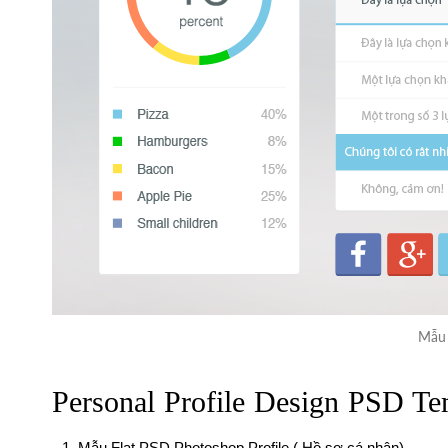
Mẫu 
Personal Profile Design PSD Te
Mẫu Flat PSD Photoshop Profile ( Hồ sơ cá nhân)