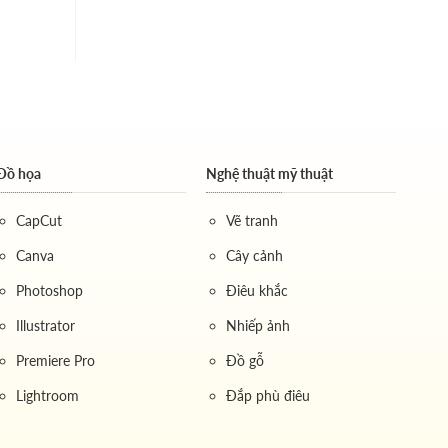
21 đánh giá
17 đánh giá
Đồ họa
Nghệ thuật mỹ thuật
CapCut
Vẽ tranh
Canva
Cây cảnh
Photoshop
Điêu khắc
Illustrator
Nhiếp ảnh
Premiere Pro
Đồ gỗ
Lightroom
Đắp phù điêu