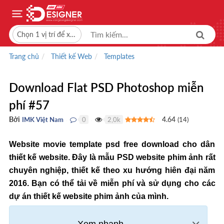
Chọn 1 vị trí để xem giá bán
Trang chủ
Thiết kế Web
Templates
Download Flat PSD Photoshop miễn
phí #57
Bởi
4.64
IMK Việt Nam
0
2,0k
(
14
)
●
●
Website movie template psd free download cho dân
thiết kế website. Đây là mẫu PSD website phim ảnh rất
chuyên nghiệp, thiết kế theo xu hướng hiên đại năm
2016. Bạn có thể tải về miễn phí và sử dụng cho các
dự án thiết kế website phim ảnh của mình.