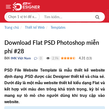
Chọn 1 vị trí để xem giá bán
Trang chủ
Thiết kế Web
Templates
Download Flat PSD Photoshop miễn
phí #28
Bởi
4.31
IMK Việt Nam
0
2,9k
(
13
)
●
●
PSD File Website Template là mẫu thiết kế website
định dạng .PSD được các Designer thiết kế và chia sẻ.
Dưới đây là một mẫu website thiết kế kiểu dạng Flat và
kết hợp với màu đen trông khá trịnh trọng, kỳ bí và
mang sự tò mò cho người dùng khi truy cập vào
website.