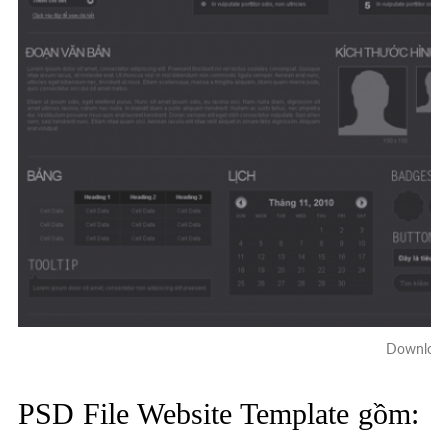
Download 
PSD File Website Template gồm: