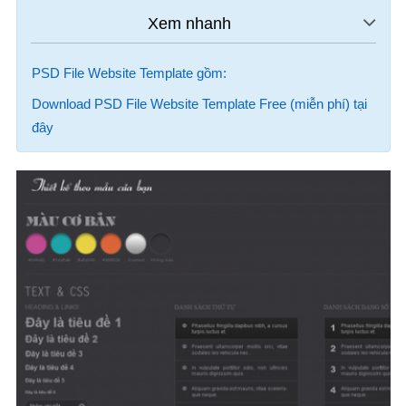
PSD File Website Template gồm:
Download PSD File Website Template Free (miễn phí) tại
đây