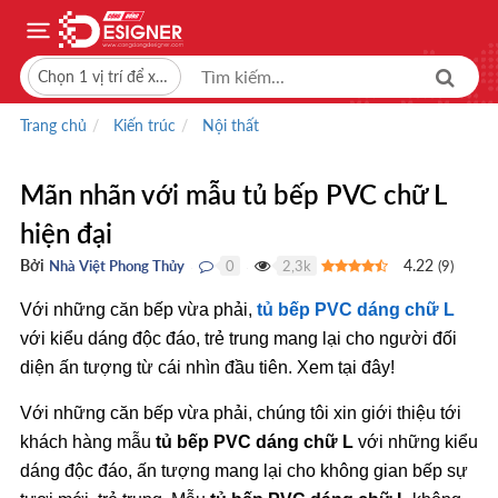
Chọn 1 vị trí để xem giá bán
Trang chủ
Kiến trúc
Nội thất
Mãn nhãn với mẫu tủ bếp PVC chữ L
hiện đại
Bởi
4.22
Nhà Việt Phong Thủy
0
2,3k
(
9
)
●
●
Với những căn bếp vừa phải,
tủ bếp PVC dáng chữ L
với kiểu dáng độc đáo, trẻ trung mang lại cho người đối
diện ấn tượng từ cái nhìn đầu tiên. Xem tại đây!
Với những căn bếp vừa phải, chúng tôi xin giới thiệu tới
khách hàng mẫu
tủ bếp PVC dáng chữ L
với những kiểu
dáng độc đáo, ấn tượng mang lại cho không gian bếp sự