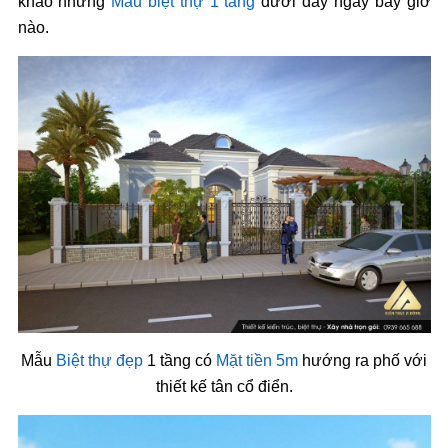
khảo những
Mẫu biệt thự 1 tầng
dưới đây ngay bây giờ
nào.
Mẫu
Biệt thự đẹp
1 tầng có
Mặt tiền 5m
hướng ra phố với
thiết kế tân cổ điển.