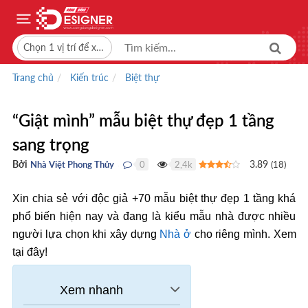
Chọn 1 vị trí để xem giá bán
Trang chủ
Kiến trúc
Biệt thự
“Giật mình” mẫu biệt thự đẹp 1 tầng
sang trọng
Bởi
3.89
Nhà Việt Phong Thủy
0
2,4k
(
18
)
●
●
Xin chia sẻ với độc giả +70 mẫu biệt thự đẹp 1 tầng khá
phổ biến hiện nay và đang là kiểu mẫu nhà được nhiều
người lựa chọn khi xây dựng
Nhà ở
cho riêng mình. Xem
tại đây!