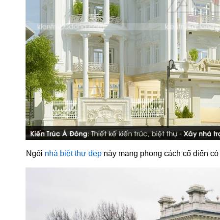
Ngôi
nhà biệt thự đẹp
này mang phong cách cổ điển có ho