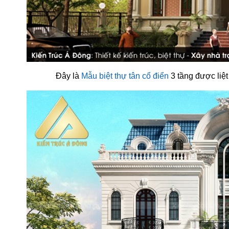
Đây là
Mẫu biệt thự tân cổ điển
3 tầng được liệ