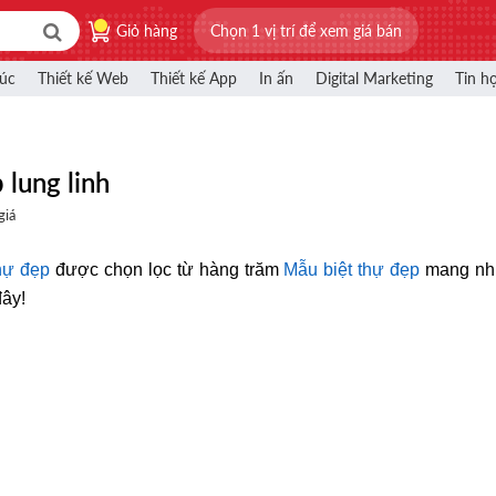
Giỏ hàng
Chọn 1 vị trí để xem giá bán
rúc
Thiết kế Web
Thiết kế App
In ấn
Digital Marketing
Tin h
 lung linh
giá
thự đẹp
được chọn lọc từ hàng trăm
Mẫu biệt thự đẹp
mang nh
đây!