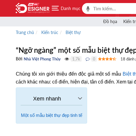
Danh mục
Đồ họa
Kiến t
Trang chủ
Kiến trúc
Biệt thự
“Ngỡ ngàng” một số mẫu biệt thự đẹp
Bởi
Nhà Việt Phong Thủy
1,7k
0
18
đánh 
●
●
Chúng tôi xin giới thiệu đến độc giả một số mẫu
Biệt 
cách khác nhau: cổ điển, hiện đại, tân cổ điển. Xem tại 
Một số mẫu biệt thự đẹp tinh tế