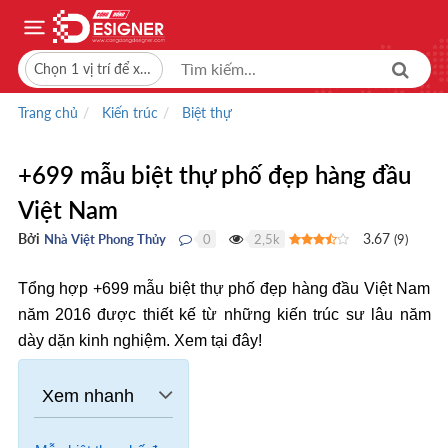
Chọn 1 vị trí để xem giá bán
Trang chủ
Kiến trúc
Biệt thự
+699 mẫu biệt thự phố đẹp hàng đầu
Việt Nam
Bởi
3.67
Nhà Việt Phong Thủy
0
2,5k
(
9
)
●
●
Tổng hợp +699 mẫu biệt thự phố đẹp hàng đầu Việt Nam
năm 2016 được thiết kế từ những kiến trúc sư lâu năm
dày dặn kinh nghiệm. Xem tại đây!