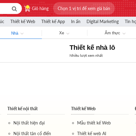
Giỏ hàng
Chọn 1 vị trí để xem giá bán
rúc
Thiết kế Web
Thiết kế App
In ấn
Digital Marketing
Tin h
Xe
Ẩm thực
Nhà
Thiết kế nhà lô
Nhiều lượt xem nhất
Thiết kế nội thất
Thiết kế Web
Nội thất hiện đại
Mẫu thiết kế Web
Nội thất tân cổ điển
Thiết kế web AI