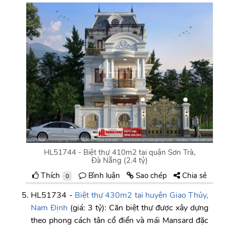
HL51744 - Biệt thự 410m2 tại quận Sơn Trà,
Đà Nẵng (2.4 tỷ)
Thích
Bình luận
Sao chép
Chia sẻ
0
HL51734 -
Biệt thự 430m2 tại huyện Giao Thủy,
Nam Định
(giá: 3 tỷ): Căn biệt thự được xây dựng
theo phong cách tân cổ điển và mái Mansard đặc