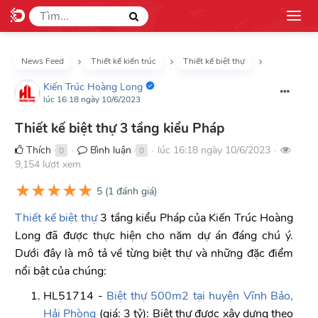
News Feed
Thiết kế kiến trúc
Thiết kế biệt thự
Kiến Trúc Hoàng Long
lúc 16:18 ngày 10/6/2023
Thiết kế biệt thự 3 tầng kiểu Pháp
Thích
Bình luận
lúc 16:18 ngày 10/6/2023
0
0
●
●
●
9,154 lượt xem
★
★
★
★
★
5
(
1
đánh giá)
Thiết kế biệt thự
3 tầng kiểu Pháp của Kiến Trúc Hoàng
Long đã được thực hiện cho năm dự án đáng chú ý.
Dưới đây là mô tả về từng biệt thự và những đặc điểm
nổi bật của chúng:
HL51714 -
Biệt thự 500m2 tại huyện Vĩnh Bảo,
Hải Phòng
(giá: 3 tỷ): Biệt thự được xây dựng theo