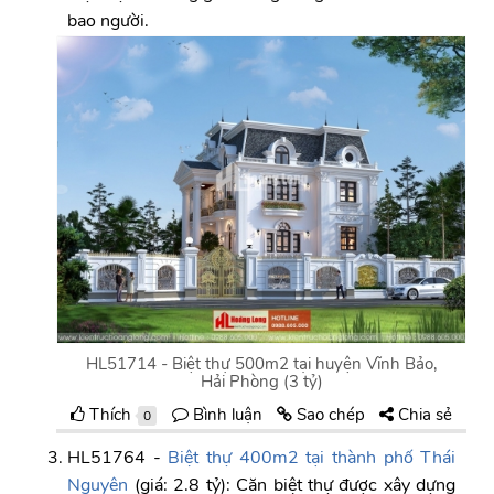
bao người.
HL51714 - Biệt thự 500m2 tại huyện Vĩnh Bảo,
Hải Phòng (3 tỷ)
Thích
Bình luận
Sao chép
Chia sẻ
0
HL51764 -
Biệt thự 400m2 tại thành phố Thái
Nguyên
(giá: 2.8 tỷ): Căn biệt thự được xây dựng