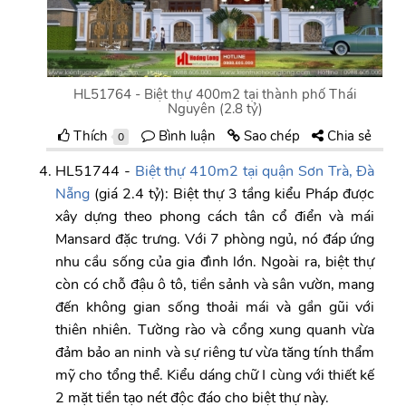
HL51764 - Biệt thự 400m2 tại thành phố Thái
Nguyên (2.8 tỷ)
Thích
Bình luận
Sao chép
Chia sẻ
0
HL51744 -
Biệt thự 410m2 tại quận Sơn Trà, Đà
Nẵng
(giá 2.4 tỷ): Biệt thự 3 tầng kiểu Pháp được
xây dựng theo phong cách tân cổ điển và mái
Mansard đặc trưng. Với 7 phòng ngủ, nó đáp ứng
nhu cầu sống của gia đình lớn. Ngoài ra, biệt thự
còn có chỗ đậu ô tô, tiền sảnh và sân vườn, mang
đến không gian sống thoải mái và gần gũi với
thiên nhiên. Tường rào và cổng xung quanh vừa
đảm bảo an ninh và sự riêng tư vừa tăng tính thẩm
mỹ cho tổng thể. Kiểu dáng chữ I cùng với thiết kế
2 mặt tiền tạo nét độc đáo cho biệt thự này.