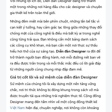
Với những lợi ích đó, Diễn đàn Designer đang trở thành
một trong những nơi hàng đầu cho các designer và chuyên
gia thiết kế trên toàn thế giới.
Những đêm miệt mài bên phím chuột, những lần bế tắc vì
cạn kiệt ý tưởng, hay cảm giác lạc lõng giữa những thay đổi
chóng mặt của công nghệ là điều mà bất kỳ ai trong nghề
cũng từng trải qua. Bạn không cần một bảng danh sách
các công cụ khô khan, mà bạn cần một nơi thực sự thấu
hiểu hơi thở của sự sáng tạo.
Diễn đàn Designer
ra đời để
trở thành người bạn đồng hành, nơi mỗi đường nét bạn vẽ
ra đều được trân trọng và mỗi thắc mắc đều có lời giải đáp
từ những người cùng chung nhịp đập đam mê.
Giá trị cốt lõi và sứ mệnh của diễn đàn Designer
Sứ mệnh của chúng tôi là xây dựng một nền tảng vững
chắc, nơi tri thức không bị đóng khung trong sách vở mà
được truyền tải qua những trải nghiệm thực tế. Cộng đồng
Designer mang đến tầm nhìn về một cộng đồng thiết kế
Việt Nam
hiện đại, chuyên nghiệp, nơi không còn khoảng