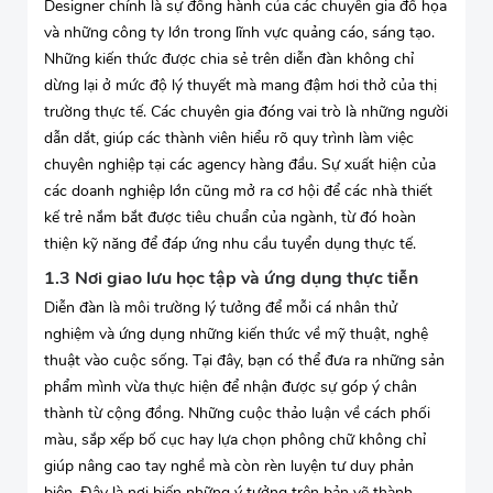
Designer chính là sự đồng hành của các chuyên gia đồ họa
và những công ty lớn trong lĩnh vực quảng cáo, sáng tạo.
Những kiến thức được chia sẻ trên diễn đàn không chỉ
dừng lại ở mức độ lý thuyết mà mang đậm hơi thở của thị
trường thực tế. Các chuyên gia đóng vai trò là những người
dẫn dắt, giúp các thành viên hiểu rõ quy trình làm việc
chuyên nghiệp tại các agency hàng đầu. Sự xuất hiện của
các doanh nghiệp lớn cũng mở ra cơ hội để các nhà thiết
kế trẻ nắm bắt được tiêu chuẩn của ngành, từ đó hoàn
thiện kỹ năng để đáp ứng nhu cầu tuyển dụng thực tế.
1.3 Nơi giao lưu học tập và ứng dụng thực tiễn
Diễn đàn là môi trường lý tưởng để mỗi cá nhân thử
nghiệm và ứng dụng những kiến thức về mỹ thuật, nghệ
thuật vào cuộc sống. Tại đây, bạn có thể đưa ra những sản
phẩm mình vừa thực hiện để nhận được sự góp ý chân
thành từ cộng đồng. Những cuộc thảo luận về cách phối
màu, sắp xếp bố cục hay lựa chọn phông chữ không chỉ
giúp nâng cao tay nghề mà còn rèn luyện tư duy phản
biện. Đây là nơi biến những ý tưởng trên bản vẽ thành