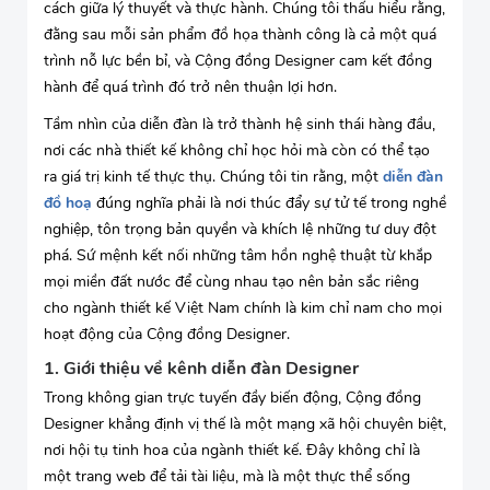
cách giữa lý thuyết và thực hành. Chúng tôi thấu hiểu rằng,
đằng sau mỗi sản phẩm đồ họa thành công là cả một quá
trình nỗ lực bền bỉ, và Cộng đồng Designer cam kết đồng
hành để quá trình đó trở nên thuận lợi hơn.
Tầm nhìn của diễn đàn là trở thành hệ sinh thái hàng đầu,
nơi các nhà thiết kế không chỉ học hỏi mà còn có thể tạo
ra giá trị kinh tế thực thụ. Chúng tôi tin rằng, một
diễn đàn
đồ hoạ
đúng nghĩa phải là nơi thúc đẩy sự tử tế trong nghề
nghiệp, tôn trọng bản quyền và khích lệ những tư duy đột
phá. Sứ mệnh kết nối những tâm hồn nghệ thuật từ khắp
mọi miền đất nước để cùng nhau tạo nên bản sắc riêng
cho ngành thiết kế Việt Nam chính là kim chỉ nam cho mọi
hoạt động của Cộng đồng Designer.
1. Giới thiệu về kênh diễn đàn Designer
Trong không gian trực tuyến đầy biến động, Cộng đồng
Designer khẳng định vị thế là một mạng xã hội chuyên biệt,
nơi hội tụ tinh hoa của ngành thiết kế. Đây không chỉ là
một trang web để tải tài liệu, mà là một thực thể sống