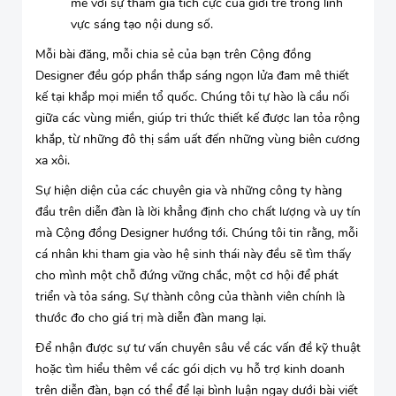
mẽ với sự tham gia tích cực của giới trẻ trong lĩnh
vực sáng tạo nội dung số.
Mỗi bài đăng, mỗi chia sẻ của bạn trên Cộng đồng
Designer đều góp phần thắp sáng ngọn lửa đam mê thiết
kế tại khắp mọi miền tổ quốc. Chúng tôi tự hào là cầu nối
giữa các vùng miền, giúp tri thức thiết kế được lan tỏa rộng
khắp, từ những đô thị sầm uất đến những vùng biên cương
xa xôi.
Sự hiện diện của các chuyên gia và những công ty hàng
đầu trên diễn đàn là lời khẳng định cho chất lượng và uy tín
mà Cộng đồng Designer hướng tới. Chúng tôi tin rằng, mỗi
cá nhân khi tham gia vào hệ sinh thái này đều sẽ tìm thấy
cho mình một chỗ đứng vững chắc, một cơ hội để phát
triển và tỏa sáng. Sự thành công của thành viên chính là
thước đo cho giá trị mà diễn đàn mang lại.
Để nhận được sự tư vấn chuyên sâu về các vấn đề kỹ thuật
hoặc tìm hiểu thêm về các gói dịch vụ hỗ trợ kinh doanh
trên diễn đàn, bạn có thể để lại bình luận ngay dưới bài viết