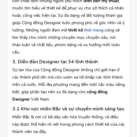
còn chào đón những người yêu thích
diễn đàn mỹ thuật
,
muốn tìm hiểu về thiết kế để phục vụ cho sở thích cá nhân
hoặc công việc hiện tại. Sự đa dạng về đối tượng tham gia
giúp Cộng đồng Designer luôn phong phú về góc nhìn và ý
tưởng. Những người đam mê
thiết kế
thời trang
cũng sẽ
tìm thấy cho mình những chuyên mục chuyên sâu, nơi
thảo luận về chất liệu, phom dáng và xu hướng mốt toàn
cầu.
3. Diễn đàn Designer tại 34 tỉnh thành
Sự lan tỏa của Cộng đồng Designer không chỉ giới hạn ở
các thành phố lớn mà còn vươn xa tới khắp các tỉnh thành
trên cả nước. Mỗi địa phương mang đến một sắc màu riêng
biệt, góp phần tạo nên sự đa dạng cho
cộng đồng
Designer
Việt Nam.
3.1 Khu vực miền Bắc và sự chuyển mình sáng tạo
Miền Bắc là nơi có bề dày văn hóa truyền thống, và điều
này được thể hiện rõ nét trong phong cách thiết kế của các
thành viên tại đây.