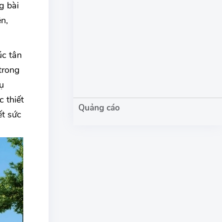
g bài
n,
úc tân
trong
ụ
 thiết
ết sức