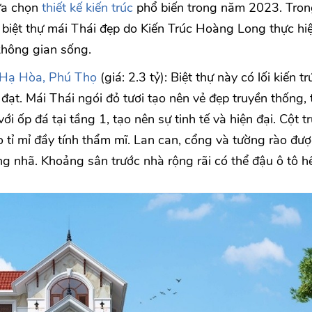
lựa chọn
thiết kế kiến trúc
phổ biến trong năm 2023. Tron
u biệt thự mái Thái đẹp do Kiến Trúc Hoàng Long thực hiệ
hông gian sống.
 Hạ Hòa, Phú Thọ
(giá: 2.3 tỷ): Biệt thự này có lối kiến tr
đạt. Mái Thái ngói đỏ tươi tạo nên vẻ đẹp truyền thống, 
i ốp đá tại tầng 1, tạo nên sự tinh tế và hiện đại. Cột tr
tỉ mỉ đầy tính thẩm mĩ. Lan can, cổng và tường rào được
ang nhã. Khoảng sân trước nhà rộng rãi có thể đậu ô tô h