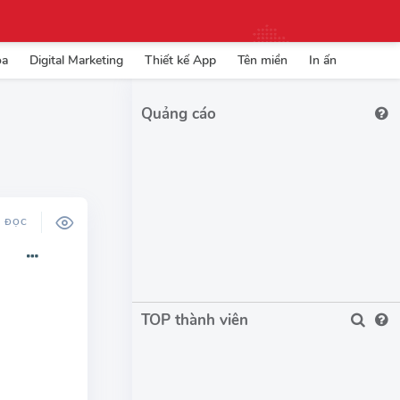
ọa
Digital Marketing
Thiết kế App
Tên miền
In ấn
Ộ ĐỌC
TOP thành viên