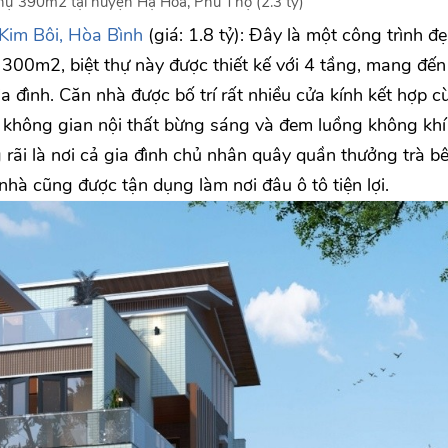
hự 390m2 tại huyện Hạ Hòa, Phú Thọ (2.3 tỷ)
Kim Bôi, Hòa Bình
(giá: 1.8 tỷ): Đây là một công trình đ
ích 300m2, biệt thự này được thiết kế với 4 tầng, mang đến
ia đình. Căn nhà được bố trí rất nhiều cửa kính kết hợp c
 không gian nội thất bừng sáng và đem luồng không khí 
 rãi là nơi cả gia đình chủ nhân quây quần thưởng trà b
hà cũng được tận dụng làm nơi đâu ô tô tiện lợi.