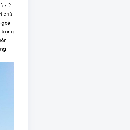
là sử
rí phù
Ngoài
 trọng
nên
ăng