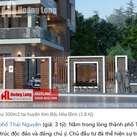
ự 300m2 tại huyện Kim Bôi, Hòa Bình (1.8 tỷ)
 phố Thái Nguyên
(giá: 3 tỷ): Nằm trong lòng thành phố 
trúc độc đáo và đáng chú ý. Chủ đầu tư đã thể hiện sự ti