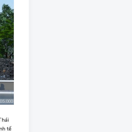
Thái
nh tế