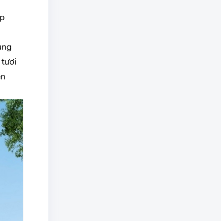
ẹp
ùng
tươi
ên