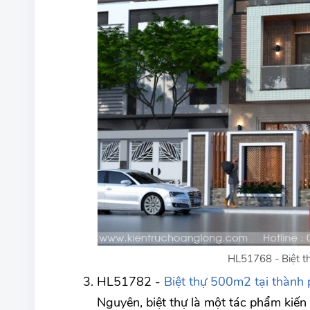
HL51768 - Biệt th
HL51782 -
Biệt thự 500m2 tại thành
Nguyên, biệt thự là một tác phẩm kiến 