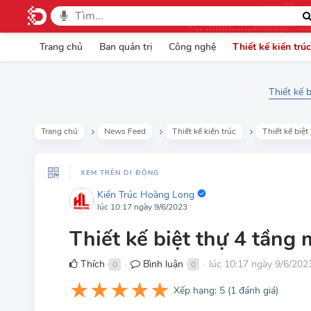
Trang chủ
Ban quản trị
Công nghệ
Thiết kế kiến trúc
Thiết kế 
Trang chủ
News Feed
Thiết kế kiến trúc
Thiết kế biệt
XEM TRÊN DI ĐỘNG
Kiến Trúc Hoàng Long
lúc 10:17 ngày 9/6/2023
Thiết kế biệt thự 4 tầng
Thích
Bình luận
lúc 10:17 ngày 9/6/202
0
0
●
●
★
★
★
★
★
Xếp hạng:
5
(
1
đánh giá)