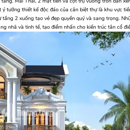
4 tầng. Mái Thái, 2 mặt tiền và cột trụ vuông tròn đan xe
 ý tưởng thiết kế độc đáo của căn biệt thự là khu vực tiề
từ tầng 2 xuống tạo vẻ đẹp quyền quý và sang trọng. Nh
ng nhã và tinh tế, tạo điểm nhấn cho kiến trúc tân cổ điể