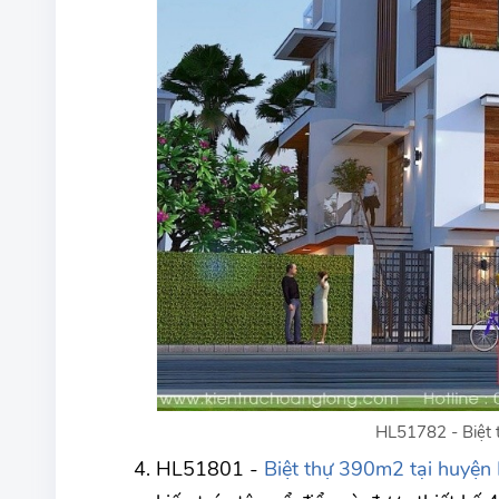
HL51782 - Biệt 
HL51801 -
Biệt thự 390m2 tại huyện