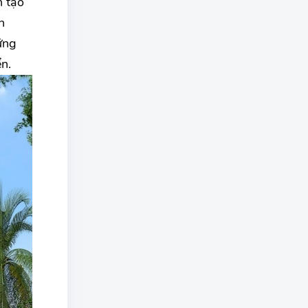
n tạo
n
ững
n.