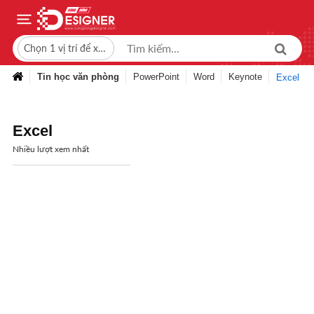
Chọn 1 vị trí để xem giá bán
Tin học văn phòng
PowerPoint
Word
Keynote
Excel
Excel
Nhiều lượt xem nhất