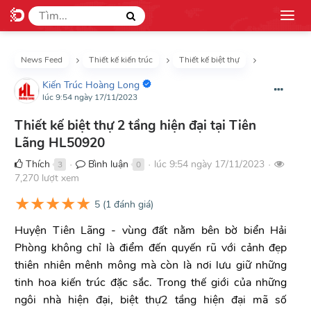
News Feed
Thiết kế kiến trúc
Thiết kế biệt thự
Kiến Trúc Hoàng Long
lúc 9:54 ngày 17/11/2023
Thiết kế biệt thự 2 tầng hiện đại tại Tiên
Lãng HL50920
Thích
Bình luận
lúc 9:54 ngày 17/11/2023
3
0
●
●
●
7,270 lượt xem
★
★
★
★
★
5
(
1
đánh giá)
Huyện Tiên Lãng - vùng đất nằm bên bờ biển Hải
Phòng không chỉ là điểm đến quyến rũ với cảnh đẹp
thiên nhiên mênh mông mà còn là nơi lưu giữ những
tinh hoa kiến trúc đặc sắc. Trong thế giới của những
ngôi nhà hiện đại, biệt thự2 tầng hiện đại mã số