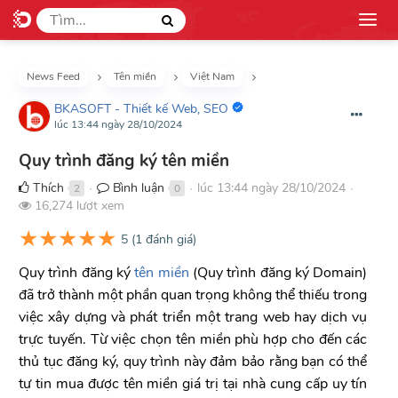
News Feed
Tên miền
Việt Nam
BKASOFT - Thiết kế Web, SEO
lúc 13:44 ngày 28/10/2024
Quy trình đăng ký tên miền
Thích
Bình luận
lúc 13:44 ngày 28/10/2024
2
0
●
●
●
16,274 lượt xem
★
★
★
★
★
5
(
1
đánh giá)
Quy trình đăng ký
tên miền
(Quy trình đăng ký Domain)
đã trở thành một phần quan trọng không thể thiếu trong
việc xây dựng và phát triển một trang web hay dịch vụ
trực tuyến. Từ việc chọn tên miền phù hợp cho đến các
thủ tục đăng ký, quy trình này đảm bảo rằng bạn có thể
tự tin mua được tên miền giá trị tại nhà cung cấp uy tín