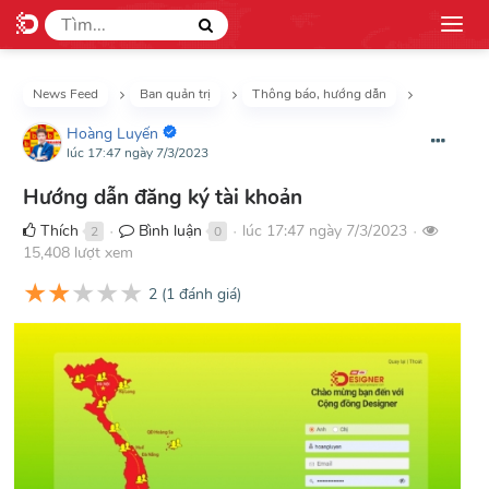
News Feed
Ban quản trị
Thông báo, hướng dẫn
Hoàng Luyến
lúc 17:47 ngày 7/3/2023
Hướng dẫn đăng ký tài khoản
Thích
Bình luận
lúc 17:47 ngày 7/3/2023
2
0
●
●
●
15,408 lượt xem
★
★
★
★
★
2
(
1
đánh giá)