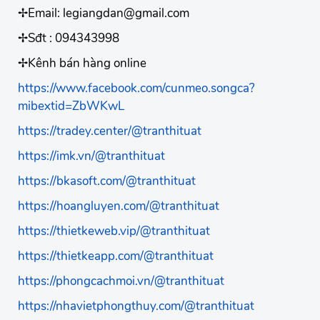
✢Email: legiangdan@gmail.com
✢Sđt : 094343998
✢Kênh bán hàng online
https://www.facebook.com/cunmeo.songca?
mibextid=ZbWKwL
https://tradey.center/@tranthituat
https://imk.vn/@tranthituat
https://bkasoft.com/@tranthituat
https://hoangluyen.com/@tranthituat
https://thietkeweb.vip/@tranthituat
https://thietkeapp.com/@tranthituat
https://phongcachmoi.vn/@tranthituat
https://nhavietphongthuy.com/@tranthituat