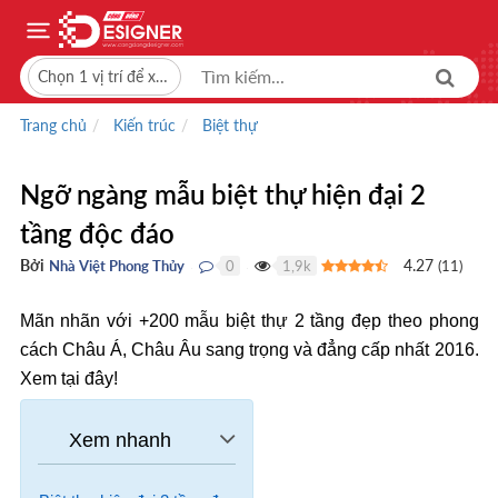
Chọn 1 vị trí để xem giá bán
Trang chủ
Kiến trúc
Biệt thự
Ngỡ ngàng mẫu biệt thự hiện đại 2
tầng độc đáo
Bởi
4.27
Nhà Việt Phong Thủy
0
1,9k
(
11
)
●
●
Mãn nhãn với +200 mẫu biệt thự 2 tầng đẹp theo phong
cách Châu Á, Châu Âu sang trọng và đẳng cấp nhất 2016.
Xem tại đây!