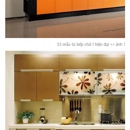
15 mẫu tủ bếp chữ I hiện đại >> ảnh 5