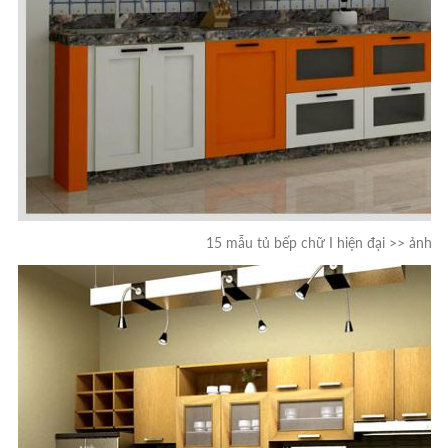
15 mẫu tủ bếp chữ I hiện đại >> ảnh 1