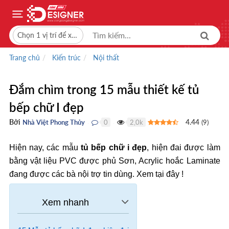
Chọn 1 vị trí để xem giá bán
Trang chủ
Kiến trúc
Nội thất
Đắm chìm trong 15 mẫu thiết kế tủ
bếp chữ I đẹp
Bởi
4.44
Nhà Việt Phong Thủy
0
2,0k
(
9
)
●
●
Hiện nay, các mẫu
tủ bếp chữ i đẹp
, hiện đai được làm
bằng vật liệu PVC được phủ Sơn, Acrylic hoắc Laminate
đang được các bà nội trợ tin dùng. Xem tại đây !