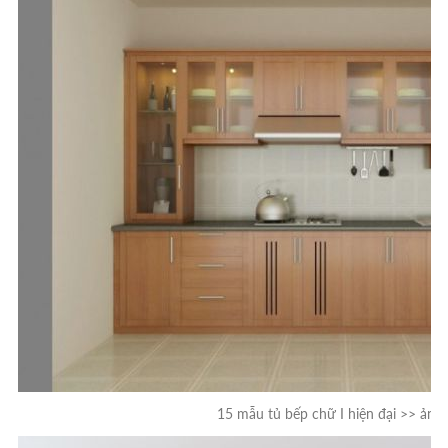
15 mẫu tủ bếp chữ I hiện đại >> ảnh