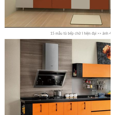
15 mẫu tủ bếp chữ I hiện đại >> ảnh 4