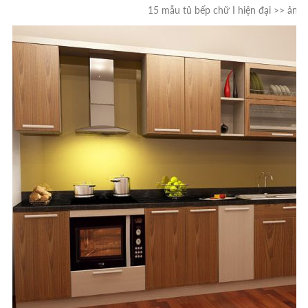
15 mẫu tủ bếp chữ I hiện đại >> ảnh 