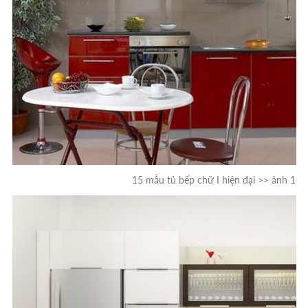
15 mẫu tủ bếp chữ I hiện đại >> ảnh 14