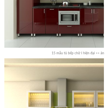
15 mẫu tủ bếp chữ I hiện đại >> ảnh 