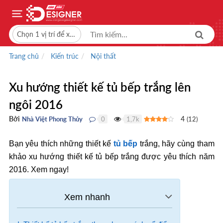
Chọn 1 vị trí để xem giá bán
Trang chủ
Kiến trúc
Nội thất
Xu hướng thiết kế tủ bếp trắng lên
ngôi 2016
Bởi
4
Nhà Việt Phong Thủy
0
1,7k
(
12
)
●
●
Bạn yêu thích những thiết kế
tủ bếp
trắng, hãy cùng tham
khảo xu hướng thiết kế tủ bếp trắng được yêu thích năm
2016. Xem ngay!