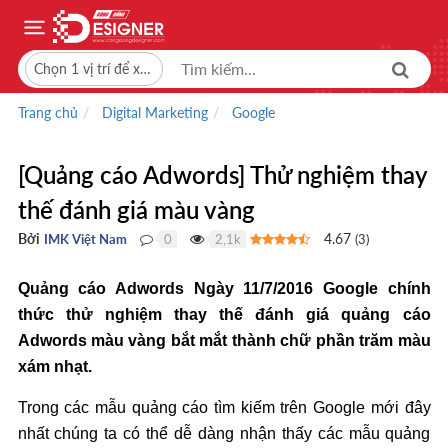
Chọn 1 vị trí để xem giá bán
Trang chủ
Digital Marketing
Google
[Quảng cáo Adwords] Thử nghiệm thay
thế đánh giá màu vàng
Bởi
4.67
IMK Việt Nam
0
2,1k
(
3
)
●
●
Quảng cáo Adwords Ngày 11/7/2016 Google chính
thức thử nghiệm thay thế đánh giá quảng cáo
Adwords màu vàng bắt mắt thành chữ phần trăm màu
xám nhạt.
Trong các mẫu quảng cáo tìm kiếm trên Google mới đây
nhất chúng ta có thể dễ dàng nhận thấy các mẫu quảng