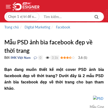
Chọn 1 vị trí để xem giá bán
Trang chủ
Digital Marketing
Facebook
Mẫu PSD ảnh bìa facebook đẹp về
thời trang
Bởi
3.6
IMK Việt Nam
0
3,1k
(
5
)
●
●
Bạn đang muốn thiết kế một cover PSD ảnh bìa
facebook đẹp về thời trang? Dưới đây là 2 mẫu PSD
ảnh bìa facebook đẹp về thời trang cho bạn tham
khảo.
Mẫu Cover ả